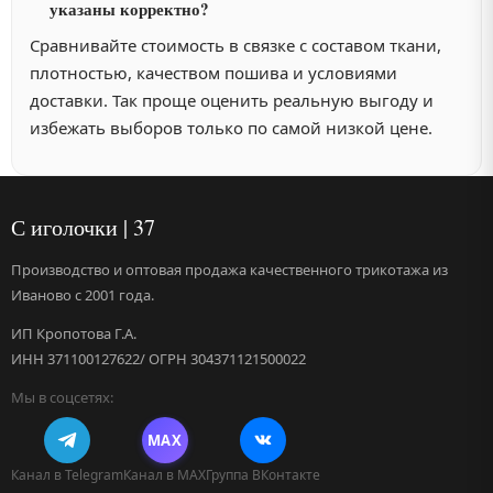
указаны корректно?
Сравнивайте стоимость в связке с составом ткани,
плотностью, качеством пошива и условиями
доставки. Так проще оценить реальную выгоду и
избежать выборов только по самой низкой цене.
С иголочки | 37
Производство и оптовая продажа качественного трикотажа из
Иваново с 2001 года.
ИП Кропотова Г.А.
ИНН 371100127622/ ОГРН 304371121500022
Мы в соцсетях:
MAX
Канал в Telegram
Канал в MAX
Группа ВКонтакте