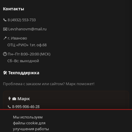
Контакты
📞
8 (4932) 553-733
✉️
Levshanovm@mail.ru
📍
г. Иваново
ОТЦ «РИО» 1эт. оф.68
🕐
Пн–Пт 8:00–20:00 (МСК)
Сб–Вс: выходной
🛠 Техподдержка
Проблема с заказом или сайтом? Марк поможет!
👨‍💼 Марк
📞 8-995-906-46-28
@missderty в Telegram
Мы используем
🕐 Круглосуточно, без выходных
файлы cookie для
улучшения работы