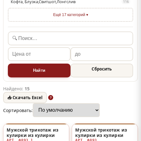
Кофта, Блузка,Свитшот,Лонгслив
116
Ещё 17 категорий ▾
Сбросить
Найти
Найдено:
15
📥 Скачать Excel
?
Сортировать:
Мужской трикотаж из
Мужской трикотаж из
♡
♡
кулирки из кулирки
кулирки из кулирки
АРТ. Ф893.1
АРТ. Ф893