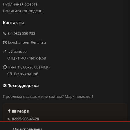
Публичная оферта
Политика конфиденц.
Контакты
📞
8 (4932) 553-733
✉️
Levshanovm@mail.ru
📍
г. Иваново
ОТЦ «РИО» 1эт. оф.68
🕐
Пн–Пт 8:00–20:00 (МСК)
Сб–Вс: выходной
🛠 Техподдержка
Проблема с заказом или сайтом? Марк поможет!
👨‍💼 Марк
📞 8-995-906-46-28
@missderty в Telegram
Мы используем