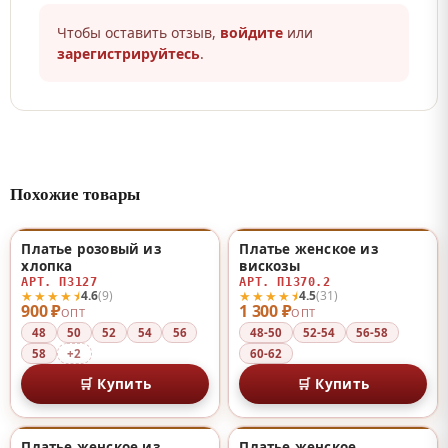
Чтобы оставить отзыв,
войдите
или
зарегистрируйтесь
.
Похожие товары
Платье розовый из
Платье женское из
♡
♡
хлопка
вискозы
АРТ. П3127
АРТ. П1370.2
★★★★⯨
★★★★⯨
4.6
(9)
4.5
(31)
900 ₽
1 300 ₽
ОПТ
ОПТ
48
50
52
54
56
48-50
52-54
56-58
58
+2
60-62
🛒 Купить
🛒 Купить
Платье женское из
Платье женское
НОВИНКА