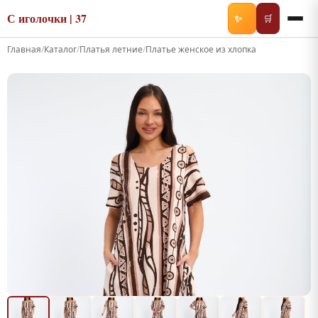
С иголочки | 37
✨
🛒
Главная
/
Каталог
/
Платья летние
/
Платье женское из хлопка