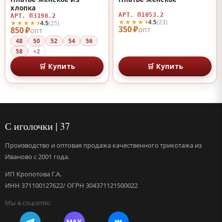
♡
♡
хлопка
АРТ. П1053.2
АРТ. П3198.2
★★★★⯨
4.5
(23)
★★★★⯨
4.5
(25)
350 ₽
850 ₽
ОПТ
ОПТ
48
50
52
54
56
58
+2
🛒 Купить
🛒 Купить
С иголочки | 37
Производство и оптовая продажа качественного трикотажа из
Иваново с 2001 года.
ИП Кропотова Г.А.
ИНН 371100127622/ ОГРН 304371121500022
Мы в соцсетях:
MAX