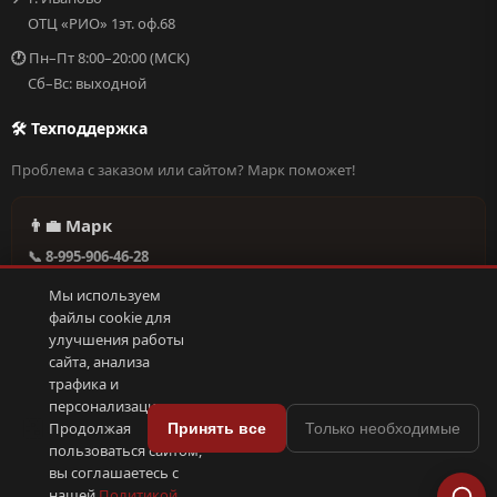
ОТЦ «РИО» 1эт. оф.68
🕐
Пн–Пт 8:00–20:00 (МСК)
Сб–Вс: выходной
🛠 Техподдержка
Проблема с заказом или сайтом? Марк поможет!
👨‍💼 Марк
📞 8-995-906-46-28
@missderty в Telegram
Мы используем
🕐 Круглосуточно, без выходных
файлы cookie для
улучшения работы
сайта, анализа
Написать в поддержку →
трафика и
персонализации.
🍪
Продолжая
Принять все
Только необходимые
пользоваться сайтом,
© 2026 С иголочки | 37. Все права защищены.
вы соглашаетесь с
🛠 Поддержка
·
Оферта
·
Конфиденциальность
·
Cookies
·
📦 YML-фид
нашей
Политикой