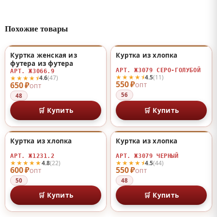
Похожие товары
Куртка женская из
Куртка из хлопка
♡
♡
футера из футера
АРТ. Ж3079 СЕРО-ГОЛУБОЙ
АРТ. Ж3066.9
★★★★⯨
4.5
(11)
★★★★⯨
4.6
(47)
550 ₽
650 ₽
ОПТ
ОПТ
56
48
🛒 Купить
🛒 Купить
Куртка из хлопка
Куртка из хлопка
♡
♡
АРТ. Ж1231.2
АРТ. Ж3079 ЧЕРНЫЙ
★★★★★
★★★★⯨
4.8
(22)
4.5
(44)
600 ₽
550 ₽
ОПТ
ОПТ
50
48
🛒 Купить
🛒 Купить