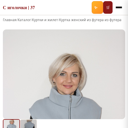
С иголочки | 37
✨
🛒
Главная
/
Каталог
/
Куртки и жилет
/
Куртка женский из футера из футера