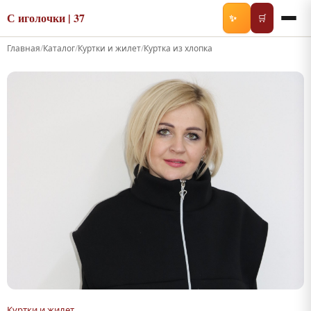
С иголочки | 37
✨
🛒
Главная
/
Каталог
/
Куртки и жилет
/
Куртка из хлопка
Куртки и жилет