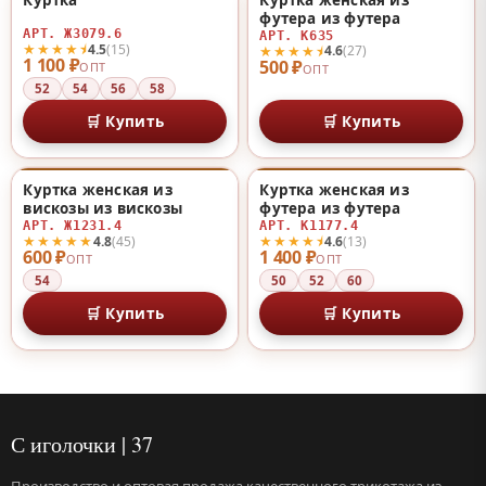
♡
♡
футера из футера
АРТ. Ж3079.6
АРТ. К635
★★★★⯨
4.5
(15)
★★★★⯨
4.6
(27)
1 100 ₽
500 ₽
ОПТ
ОПТ
52
54
56
58
🛒 Купить
🛒 Купить
Куртка женская из
Куртка женская из
♡
♡
вискозы из вискозы
футера из футера
АРТ. Ж1231.4
АРТ. К1177.4
★★★★★
★★★★⯨
4.8
(45)
4.6
(13)
600 ₽
1 400 ₽
ОПТ
ОПТ
54
50
52
60
🛒 Купить
🛒 Купить
С иголочки | 37