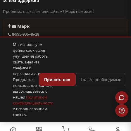
🛠 Техподдержка
Проблема с заказом или сайтом? Марк поможет!
👨‍💼 Марк
📞 8-995-906-46-28
@missderty в Telegram
Мы используем
🕐 Круглосуточно, без выходных
файлы cookie для
улучшения работы
сайта, анализа
Написать в поддержку →
трафика и
персонализации.
🍪
Продолжая
Принять все
Только необходимые
пользоваться сайтом,
© 2026 С иголочки | 37. Все права защищены.
вы соглашаетесь с
🛠 Поддержка
·
Оферта
·
Конфиденциальность
·
Cookies
·
📦 YML-фид
нашей
Политикой
конфиденциальности
и использованием
ПОКС
.рф
trenin
.su
Сделано в
SEO-продвижение
⟨/⟩
⬆
cookies.