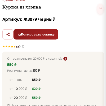
Куртка из хлопка
♡
Артикул: Ж3079 черный
Копировать ссылку
★★★★⯨
(44)
4.5
Оптовая цена (от 20 000 ₽ в корзине):
?
550 ₽
Розничная цена:
850 ₽
от 1 шт.
850 ₽
от 10 000 ₽
620 ₽
от 20 000 ₽
550 ₽
💡 Цена пересчитается автоматически по сумме этого товара в