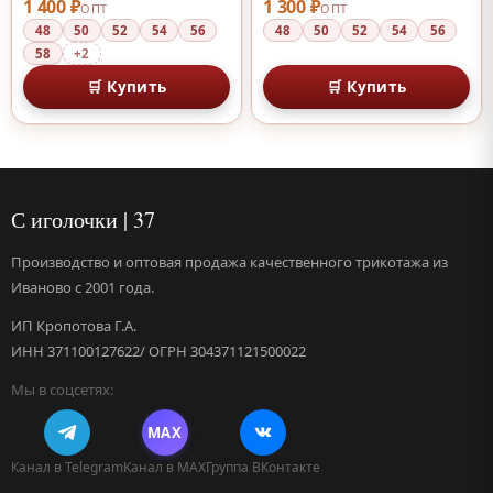
1 400 ₽
1 300 ₽
ОПТ
ОПТ
48
50
52
54
56
48
50
52
54
56
58
+2
🛒 Купить
🛒 Купить
С иголочки | 37
Производство и оптовая продажа качественного трикотажа из
Иваново с 2001 года.
ИП Кропотова Г.А.
ИНН 371100127622/ ОГРН 304371121500022
Мы в соцсетях:
MAX
Канал в Telegram
Канал в MAX
Группа ВКонтакте