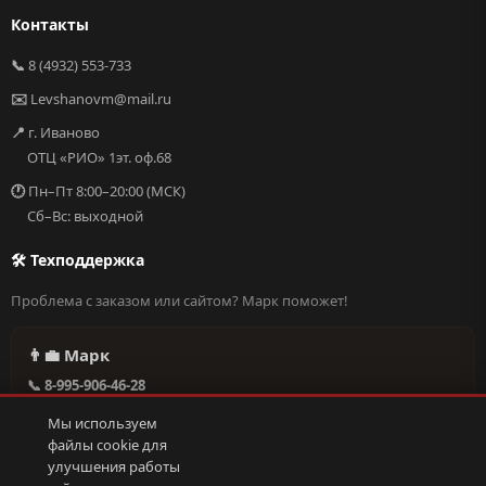
Контакты
📞
8 (4932) 553-733
✉️
Levshanovm@mail.ru
📍
г. Иваново
ОТЦ «РИО» 1эт. оф.68
🕐
Пн–Пт 8:00–20:00 (МСК)
Сб–Вс: выходной
🛠 Техподдержка
Проблема с заказом или сайтом? Марк поможет!
👨‍💼 Марк
📞 8-995-906-46-28
@missderty в Telegram
Мы используем
🕐 Круглосуточно, без выходных
файлы cookie для
улучшения работы