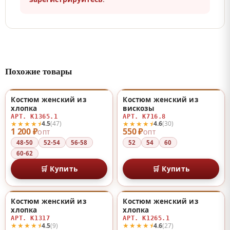
Похожие товары
Костюм женский из
Костюм женский из
♡
♡
хлопка
вискозы
АРТ. К1365.1
АРТ. К716.8
★★★★⯨
★★★★⯨
4.5
(47)
4.6
(30)
1 200 ₽
550 ₽
ОПТ
ОПТ
48-50
52-54
56-58
52
54
60
60-62
🛒 Купить
🛒 Купить
Костюм женский из
Костюм женский из
♡
♡
хлопка
хлопка
АРТ. К1317
АРТ. К1265.1
★★★★⯨
★★★★⯨
4.5
(9)
4.6
(27)