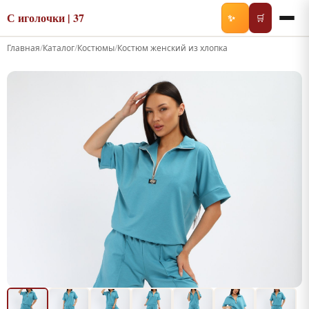
С иголочки | 37
✨
🛒
Главная
/
Каталог
/
Костюмы
/
Костюм женский из хлопка