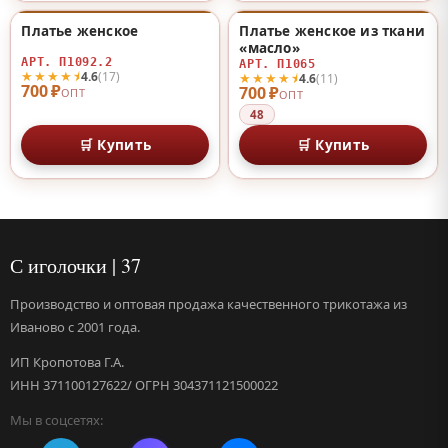
Платье женское
Платье женское из ткани
♡
♡
«масло»
АРТ. П1092.2
АРТ. П1065
★★★★⯨
4.6
(17)
★★★★⯨
4.6
(11)
700 ₽
700 ₽
ОПТ
ОПТ
48
🛒 Купить
🛒 Купить
С иголочки | 37
Производство и оптовая продажа качественного трикотажа из
Иваново с 2001 года.
ИП Кропотова Г.А.
ИНН 371100127622/ ОГРН 304371121500022
Мы в соцсетях: