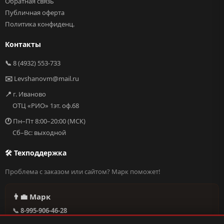
Обратная связь
Публичная оферта
Политика конфиденц.
Контакты
📞
8 (4932) 553-733
✉️
Levshanovm@mail.ru
📍
г. Иваново
ОТЦ «РИО» 1эт. оф.68
🕐
Пн–Пт 8:00–20:00 (МСК)
Сб–Вс: выходной
🛠 Техподдержка
Проблема с заказом или сайтом? Марк поможет!
👨‍💼 Марк
📞 8-995-906-46-28
@missderty в Telegram