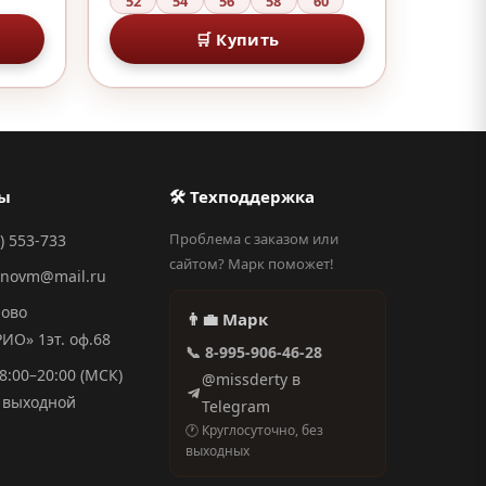
52
54
56
58
60
🛒 Купить
ты
🛠 Техподдержка
Проблема с заказом или
) 553-733
сайтом? Марк поможет!
anovm@mail.ru
ново
👨‍💼 Марк
О» 1эт. оф.68
📞 8-995-906-46-28
8:00–20:00 (МСК)
@missderty в
выходной
Telegram
🕐 Круглосуточно, без
выходных