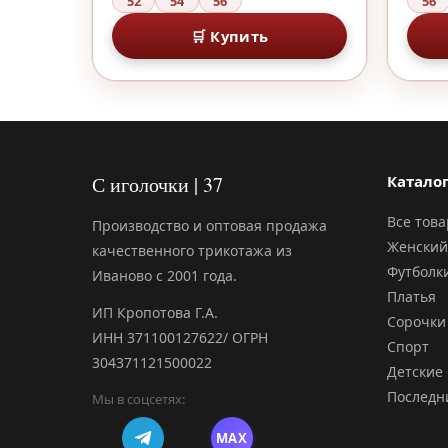
52
54
56
56
🛒 Купить
С иголочки | 37
Катало
Все тов
Производство и оптовая продажа
Женский
качественного трикотажа из
Футболк
Иваново с 2001 года.
Платья
ИП Кропотова Г.А.
Сорочки
ИНН 371100127622/ ОГРН
Спорт
304371121500022
Детские
Последн
Мы в соцсетях:
MAX