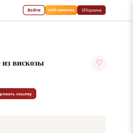
Войти
🛒
Корзина
✨
ИИ-примерка
 из вискозы
♡
ровать ссылку