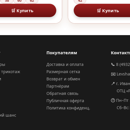
58
60
62
42
🛒 Купить
🛒 Купить
г
Покупателям
Контак
ары
Доставка и оплата
📞
8 (4932
 трикотаж
Размерная сетка
✉️
Levsh
и
Возврат и обмен
📍
г. Ива
Партнёрам
ОТЦ «РИ
Обратная связь
🕐
Пн–Пт 
Публичная оферта
Сб–Вс: 
Политика конфиденц.
ий шанс