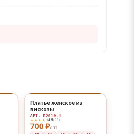
♡
♡
Платье женское из
вискозы
АРТ. П2010.4
★★★★⯨
4.5
(23)
700 ₽
ОПТ