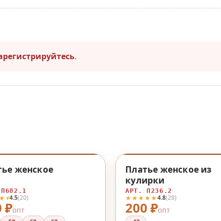
арегистрируйтесь
.
♡
тье женское
Платье женское из
кулирки
 П682.1
АРТ. П236.2
★⯨
★★★★★
4.5
(20)
4.8
(28)
 ₽
200 ₽
ОПТ
ОПТ