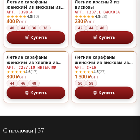
Летние сарафаны
Летние красный из
♡
♡
женский из вискозы из
вискозы
вискозы
АРТ. С398.4
АРТ. С237.1 ВИСКОЗА
★★★★★
★★★★★
4.8
(10)
4.8
(28)
400 ₽
230 ₽
ОПТ
ОПТ
40
44
36
38
42
44
46
🛒 Купить
🛒 Купить
Летние сарафаны
Летние сарафаны
♡
♡
женский из хлопка из
женский из вискозы из
хлопка
вискозы
АРТ. С237.10 ИНТЕРЛОК
АРТ. С-16
★★★★⯨
★★★★⯨
4.6
(17)
4.5
(27)
300 ₽
1 300 ₽
ОПТ
ОПТ
44
46
48
50
58
🛒 Купить
🛒 Купить
С иголочки | 37