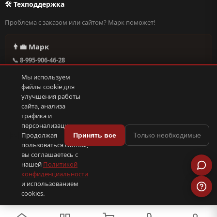
🛠 Техподдержка
Проблема с заказом или сайтом? Марк поможет!
👨‍💼 Марк
📞 8-995-906-46-28
@missderty в Telegram
Мы используем
🕐 Круглосуточно, без выходных
файлы cookie для
улучшения работы
сайта, анализа
Написать в поддержку →
трафика и
персонализации.
🍪
Продолжая
Принять все
Только необходимые
пользоваться сайтом,
© 2026 С иголочки | 37. Все права защищены.
вы соглашаетесь с
🛠 Поддержка
·
Оферта
·
Конфиденциальность
·
Cookies
·
📦 YML-фид
нашей
Политикой
конфиденциальности
и использованием
ПОКС
.рф
trenin
.su
Сделано в
SEO-продвижение
⟨/⟩
⬆
cookies.