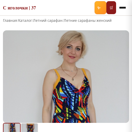
С иголочки | 37
✨
🛒
Главная
/
Каталог
/
Летний сарафан
/
Летние сарафаны женский