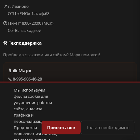
📍
г. Иваново
ОТЦ «РИО» 1эт. оф.68
🕐
Пн–Пт 8:00–20:00 (МСК)
Сб–Вс: выходной
🛠 Техподдержка
Проблема с заказом или сайтом? Марк поможет!
👨‍💼 Марк
📞 8-995-906-46-28
@missderty в Telegram
Мы используем
🕐 Круглосуточно, без выходных
файлы cookie для
улучшения работы
сайта, анализа
Написать в поддержку →
трафика и
персонализации.
🍪
Продолжая
Принять все
Только необходимые
пользоваться сайтом,
© 2026 С иголочки | 37. Все права защищены.