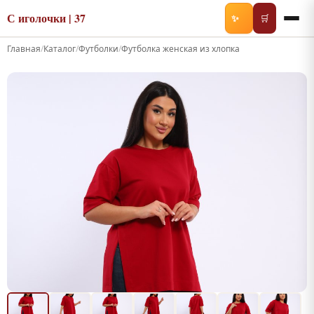
С иголочки | 37
✨
🛒
Главная
/
Каталог
/
Футболки
/
Футболка женская из хлопка