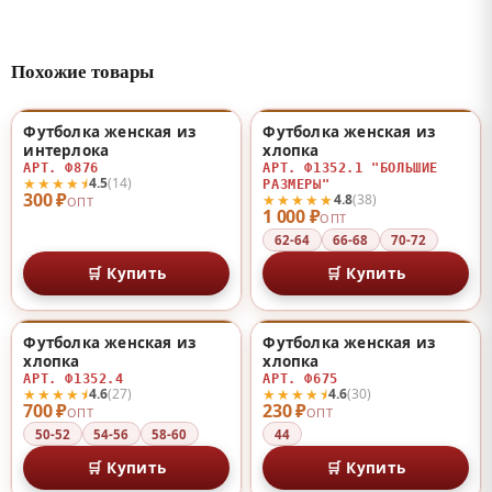
Похожие товары
Футболка женская из
Футболка женская из
♡
♡
интерлока
хлопка
АРТ. Ф876
АРТ. Ф1352.1 "БОЛЬШИЕ
★★★★⯨
4.5
(14)
РАЗМЕРЫ"
300 ₽
★★★★★
4.8
(38)
ОПТ
1 000 ₽
ОПТ
62-64
66-68
70-72
🛒 Купить
🛒 Купить
Футболка женская из
Футболка женская из
♡
♡
хлопка
хлопка
АРТ. Ф1352.4
АРТ. Ф675
★★★★⯨
★★★★⯨
4.6
(27)
4.6
(30)
700 ₽
230 ₽
ОПТ
ОПТ
50-52
54-56
58-60
44
🛒 Купить
🛒 Купить