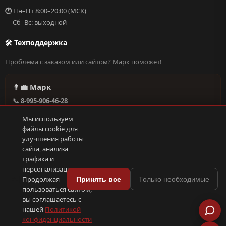
🕐
Пн–Пт 8:00–20:00 (МСК)
Сб–Вс: выходной
🛠 Техподдержка
Проблема с заказом или сайтом? Марк поможет!
👨‍💼 Марк
📞 8-995-906-46-28
@missderty в Telegram
Мы используем
🕐 Круглосуточно, без выходных
файлы cookie для
улучшения работы
сайта, анализа
Написать в поддержку →
трафика и
персонализации.
🍪
Продолжая
Принять все
Только необходимые
пользоваться сайтом,
© 2026 С иголочки | 37. Все права защищены.
вы соглашаетесь с
🛠 Поддержка
·
Оферта
·
Конфиденциальность
·
Cookies
·
📦 YML-фид
нашей
Политикой
конфиденциальности