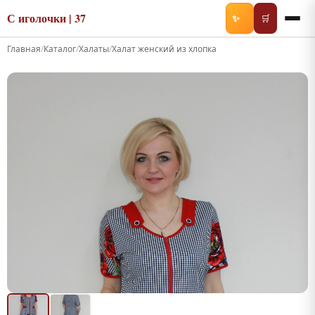
С иголочки | 37
✨
🛒
Главная
/
Каталог
/
Халаты
/
Халат женский из хлопка