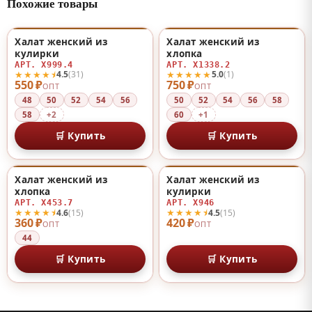
Похожие товары
Халат женский из
Халат женский из
♡
♡
кулирки
хлопка
АРТ. Х999.4
АРТ. Х1338.2
★★★★⯨
★★★★★
4.5
(31)
5.0
(1)
550 ₽
750 ₽
ОПТ
ОПТ
48
50
52
54
56
50
52
54
56
58
58
+2
60
+1
🛒 Купить
🛒 Купить
Халат женский из
Халат женский из
♡
♡
хлопка
кулирки
АРТ. Х453.7
АРТ. Х946
★★★★⯨
★★★★⯨
4.6
(15)
4.5
(15)
360 ₽
420 ₽
ОПТ
ОПТ
44
🛒 Купить
🛒 Купить