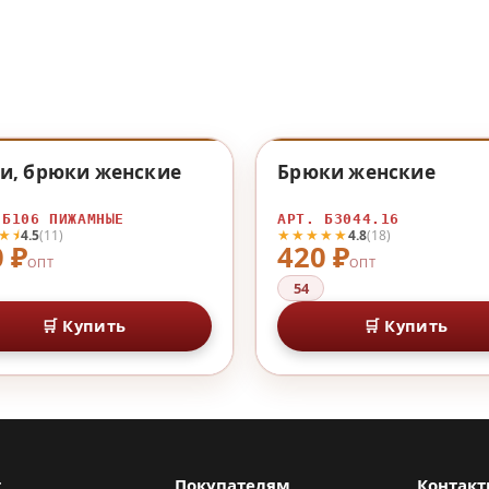
♡
и, брюки женские
Брюки женские
 Б106 ПИЖАМНЫЕ
АРТ. Б3044.16
★⯨
★★★★★
4.5
(11)
4.8
(18)
 ₽
420 ₽
ОПТ
ОПТ
54
🛒 Купить
🛒 Купить
г
Покупателям
Контак