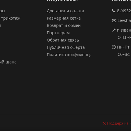
ары
Доставка и оплата
📞
8 (4932
 трикотаж
Размерная сетка
✉️
Levsh
и
Возврат и обмен
📍
г. Ива
Партнёрам
ОТЦ «РИ
Обратная связь
🕐
Пн–Пт 
Публичная оферта
Сб–Вс: 
Политика конфиденц.
ий шанс
🛠 Поддержка