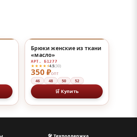
♡
♡
Брюки женские из ткани
«масло»
АРТ. Б1277
★★★★⯨
4.5
(30)
350 ₽
ОПТ
46
48
50
52
🛒 Купить
ты
🛠 Техподдержка