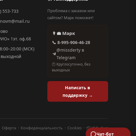
Проблема с заказом или
) 553-733
сайтом? Марк поможет!
anovm@mail.ru
ново
👨‍💼 Марк
О» 1эт. оф.68
📞 8-995-906-46-28
8:00–20:00 (МСК)
@missderty в
выходной
Telegram
🕐 Круглосуточно, без
выходных
Написать в
поддержку →
·
Оферта
·
Конфиденциальность
·
Cookies
·
📦 YML-фид
Чат-бот