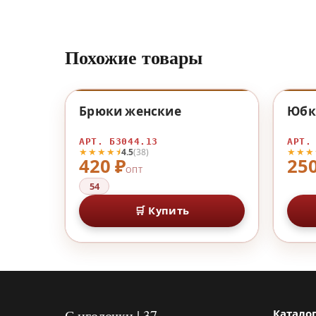
Похожие товары
♡
Брюки женские
Юбк
АРТ. Б3044.13
АРТ.
★★★★⯨
★★★
4.5
(38)
420 ₽
250
ОПТ
54
🛒 Купить
С иголочки | 37
Катало