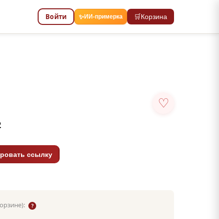
Войти
🛒
Корзина
✨
ИИ-примерка
♡
2
ровать ссылку
корзине):
?