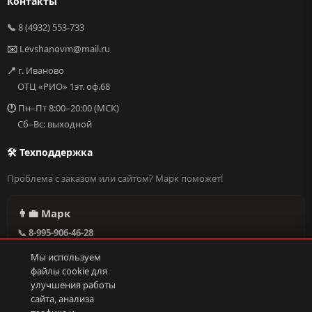
Контакты
📞
8 (4932) 553-733
✉️
Levshanovm@mail.ru
📍
г. Иваново
ОТЦ «РИО» 1эт. оф.68
🕐
Пн–Пт 8:00–20:00 (МСК)
Сб–Вс: выходной
🛠 Техподдержка
Проблема с заказом или сайтом? Марк поможет!
👨‍💼 Марк
📞 8-995-906-46-28
@missderty в Telegram
Мы используем
🕐 Круглосуточно, без выходных
файлы cookie для
улучшения работы
сайта, анализа
Написать в поддержку →