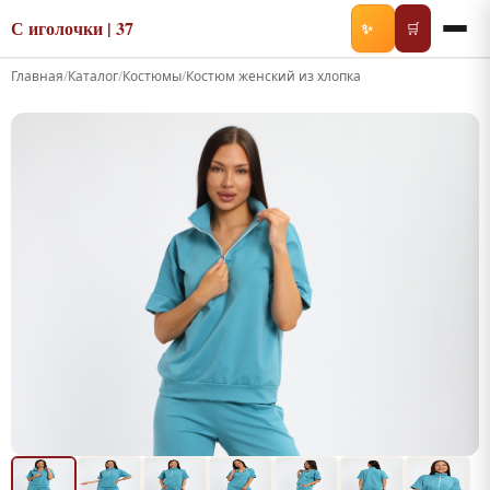
С иголочки | 37
✨
🛒
Главная
/
Каталог
/
Костюмы
/
Костюм женский из хлопка