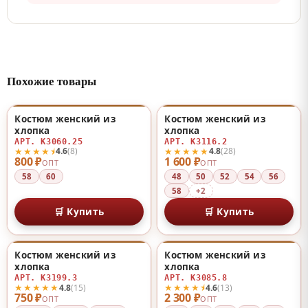
Похожие товары
Костюм женский из
Костюм женский из
♡
♡
хлопка
хлопка
АРТ. К3060.25
АРТ. К3116.2
★★★★⯨
★★★★★
4.6
(8)
4.8
(28)
800 ₽
1 600 ₽
ОПТ
ОПТ
58
60
48
50
52
54
56
58
+2
🛒 Купить
🛒 Купить
Костюм женский из
Костюм женский из
НОВИНКА
♡
♡
хлопка
хлопка
АРТ. К3199.3
АРТ. К3085.8
★★★★★
★★★★⯨
4.8
(15)
4.6
(13)
750 ₽
2 300 ₽
ОПТ
ОПТ