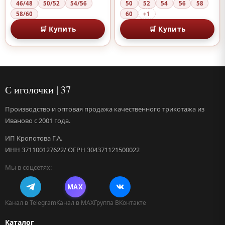
46/48
50/52
54/56
50
52
54
56
58
58/60
60
+1
🛒 Купить
🛒 Купить
С иголочки | 37
Производство и оптовая продажа качественного трикотажа из
Иваново с 2001 года.
ИП Кропотова Г.А.
ИНН 371100127622/ ОГРН 304371121500022
Мы в соцсетях:
MAX
Канал в Telegram
Канал в MAX
Группа ВКонтакте
Каталог