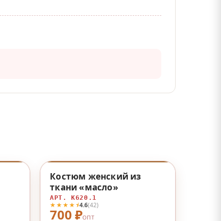
♡
♡
Костюм женский из
ткани «масло»
АРТ. К620.1
★★★★⯨
4.6
(42)
700 ₽
ОПТ