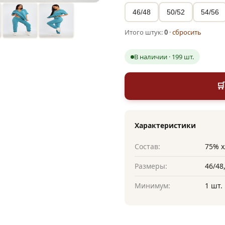
46/48
50/52
54/56
Итого штук:
0
·
сбросить
В наличии · 199 шт.

Характеристики
Состав:
75% х
Размеры:
46/48,
Минимум:
1 шт.