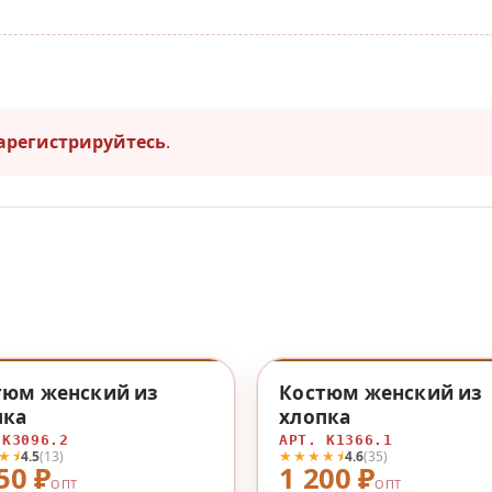
арегистрируйтесь
.
♡
тюм женский из
Костюм женский из
пка
хлопка
 К3096.2
АРТ. К1366.1
★⯨
★★★★⯨
4.5
(13)
4.6
(35)
50 ₽
1 200 ₽
ОПТ
ОПТ