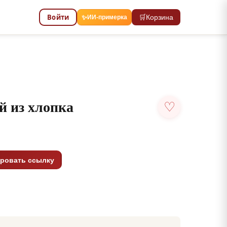
Войти
🛒
Корзина
✨
ИИ-примерка
й из хлопка
♡
ровать ссылку