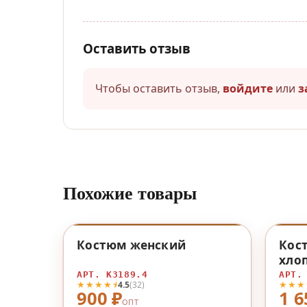
Оставить отзыв
Чтобы оставить отзыв,
войдите
или
з
Похожие товары
♡
Костюм женский
Кос
хло
АРТ. К3189.4
АРТ.
★★★★⯨
★★★
4.5
(32)
900 ₽
1 6
ОПТ