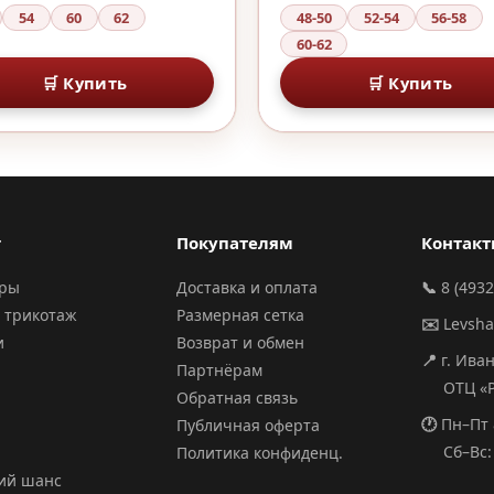
54
60
62
48-50
52-54
56-58
60-62
🛒 Купить
🛒 Купить
г
Покупателям
Контак
ары
Доставка и оплата
📞
8 (4932
 трикотаж
Размерная сетка
✉️
Levsh
и
Возврат и обмен
📍
г. Ива
Партнёрам
ОТЦ «РИ
Обратная связь
🕐
Пн–Пт 
Публичная оферта
Сб–Вс: 
Политика конфиденц.
ий шанс