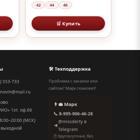
42
44
46
🛒 Купить
ты
🛠 Техподдержка
Проблема с заказом или
) 553-733
сайтом? Марк поможет!
anovm@mail.ru
ново
👨‍💼 Марк
О» 1эт. оф.68
📞 8-995-906-46-28
8:00–20:00 (МСК)
@missderty в
выходной
Telegram
🕐 Круглосуточно, без