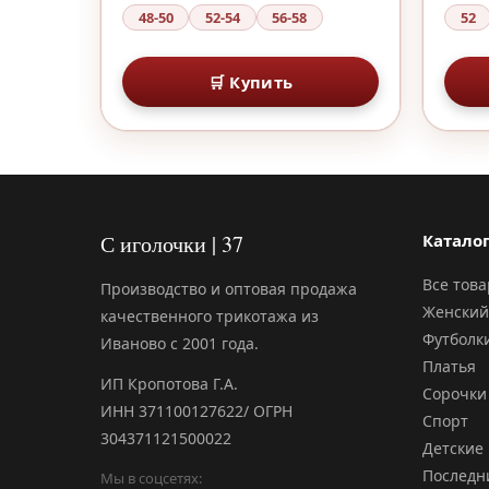
48-50
52-54
56-58
52
🛒 Купить
С иголочки | 37
Катало
Все тов
Производство и оптовая продажа
Женский
качественного трикотажа из
Футболк
Иваново с 2001 года.
Платья
ИП Кропотова Г.А.
Сорочки
ИНН 371100127622/ ОГРН
Спорт
304371121500022
Детские
Последн
Мы в соцсетях: