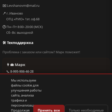
✉️
Levshanovm@mail.ru
📍
г. Иваново
ОТЦ «РИО» 1эт. оф.68
🕐
Пн–Пт 8:00–20:00 (МСК)
Сб–Вс: выходной
🛠 Техподдержка
Проблема с заказом или сайтом? Марк поможет!
👨‍💼 Марк
📞 8-995-906-46-28
@missderty в Telegram
Мы используем
🕐 Круглосуточно, без выходных
файлы cookie для
улучшения работы
сайта, анализа
Написать в поддержку →
трафика и
персонализации.
🍪
Продолжая
Принять все
Только необходимые