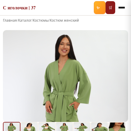
С иголочки | 37
✨
🛒
Главная
/
Каталог
/
Костюмы
/
Костюм женский