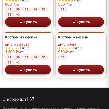
★★★★⯨
★★★★★
4.6
(39)
4.8
(46)
800 ₽
550 ₽
ОПТ
ОПТ
48
50
52
54
56
54
58
+2
🛒 Купить
🛒 Купить
Костюм из хлопка
Костюм женский
♡
♡
АРТ. К1195.19
АРТ. К2065
★★★★⯨
★★★★⯨
4.6
(46)
4.6
(13)
1 800 ₽
950 ₽
ОПТ
ОПТ
48
50
52
54
56
50
58
+2
🛒 Купить
🛒 Купить
С иголочки | 37
Производство и оптовая продажа качественного трикотажа из