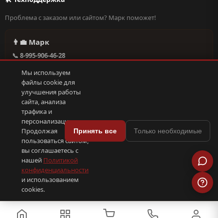
Проблема с заказом или сайтом? Марк поможет!
👨‍💼 Марк
📞 8-995-906-46-28
@missderty в Telegram
Мы используем
🕐 Круглосуточно, без выходных
файлы cookie для
улучшения работы
сайта, анализа
Написать в поддержку →
трафика и
персонализации.
🍪
Продолжая
Принять все
Только необходимые
пользоваться сайтом,
© 2026 С иголочки | 37. Все права защищены.
вы соглашаетесь с
🛠 Поддержка
·
Оферта
·
Конфиденциальность
·
Cookies
·
📦 YML-фид
нашей
Политикой
конфиденциальности
и использованием
ПОКС
.рф
trenin
.su
Сделано в
SEO-продвижение
⟨/⟩
⬆
cookies.