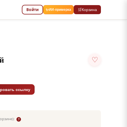
Войти
🛒
Корзина
✨
ИИ-примерка
й
♡
ровать ссылку
корзине):
?