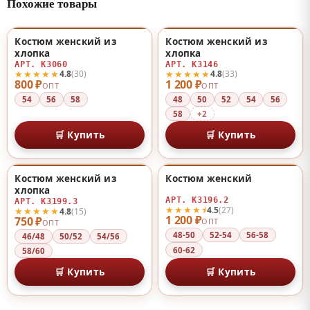
Похожие товары
Костюм женский из
Костюм женский из
♡
♡
хлопка
хлопка
АРТ. К3060
АРТ. К3146
★★★★★
★★★★★
4.8
(30)
4.8
(33)
800 ₽
1 200 ₽
ОПТ
ОПТ
54
56
58
48
50
52
54
56
58
+2
🛒 Купить
🛒 Купить
Костюм женский из
Костюм женский
НОВИНКА
НОВИНКА
♡
♡
хлопка
АРТ. К3196.2
АРТ. К3199.3
★★★★⯨
4.5
(27)
★★★★★
4.8
(15)
1 200 ₽
750 ₽
ОПТ
ОПТ
48-50
52-54
56-58
46/48
50/52
54/56
60-62
58/60
🛒 Купить
🛒 Купить