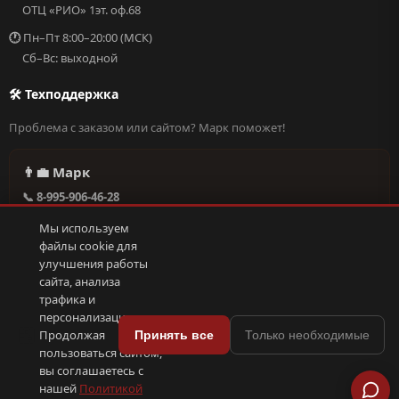
ОТЦ «РИО» 1эт. оф.68
🕐
Пн–Пт 8:00–20:00 (МСК)
Сб–Вс: выходной
🛠 Техподдержка
Проблема с заказом или сайтом? Марк поможет!
👨‍💼 Марк
📞 8-995-906-46-28
@missderty в Telegram
Мы используем
🕐 Круглосуточно, без выходных
файлы cookie для
улучшения работы
сайта, анализа
Написать в поддержку →
трафика и
персонализации.
🍪
Продолжая
Принять все
Только необходимые
пользоваться сайтом,
© 2026 С иголочки | 37. Все права защищены.
вы соглашаетесь с
🛠 Поддержка
·
Оферта
·
Конфиденциальность
·
Cookies
·
📦 YML-фид
нашей
Политикой