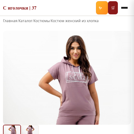
С иголочки | 37
✨
🛒
Главная
/
Каталог
/
Костюмы
/
Костюм женский из хлопка