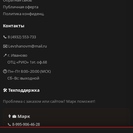
Обратная связь
Публичная оферта
Политика конфиденц.
Контакты
📞
8 (4932) 553-733
✉️
Levshanovm@mail.ru
📍
г. Иваново
ОТЦ «РИО» 1эт. оф.68
🕐
Пн–Пт 8:00–20:00 (МСК)
Сб–Вс: выходной
🛠 Техподдержка
Проблема с заказом или сайтом? Марк поможет!
👨‍💼 Марк
📞 8-995-906-46-28
@missderty в Telegram