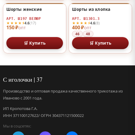
Шорты женские
Шорты из хлопка
♡
♡
АРТ. Ш197 ВЕЛЮР
АРТ. Ш1301.3
★★★★⯨
★★★★⯨
4.6
(17)
4.6
(8)
150 ₽
400 ₽
ОПТ
ОПТ
46
48
🛒 Купить
🛒 Купить
С иголочки | 37
Производство и оптовая продажа качественного трикотажа из
Иваново с 2001 года.
ИП Кропотова Г.А.
ИНН 371100127622/ ОГРН 304371121500022
Мы в соцсетях: