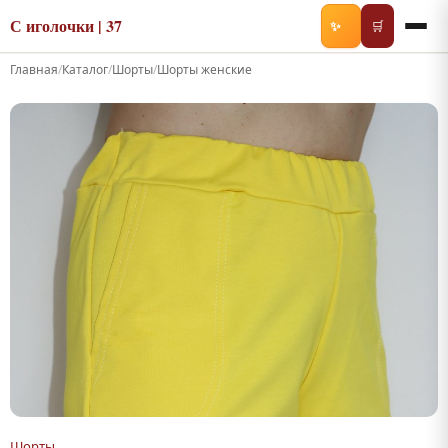
С иголочки | 37
✨
🛒
Главная
/
Каталог
/
Шорты
/
Шорты женские
Шорты