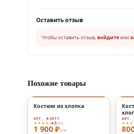
Оставить отзыв
Чтобы оставить отзыв,
войдите
или
з
Похожие товары
♡
Костюм из хлопка
Кос
хло
АРТ. К3077
АРТ.
★★★★⯨
★★★
4.5
(47)
1 900 ₽
800
ОПТ