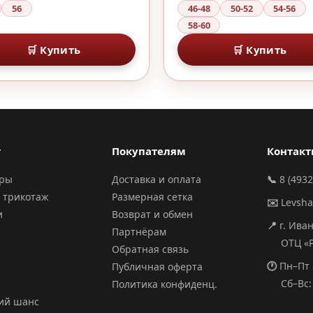
56
46-48
50-52
54-56
58-60
🛒 Купить
🛒 Купить
г
Покупателям
Контак
ары
Доставка и оплата
📞
8 (4932
 трикотаж
Размерная сетка
✉️
Levsh
и
Возврат и обмен
📍
г. Ива
Партнёрам
ОТЦ «РИ
Обратная связь
🕐
Пн–Пт 
Публичная оферта
Сб–Вс: 
Политика конфиденц.
ий шанс