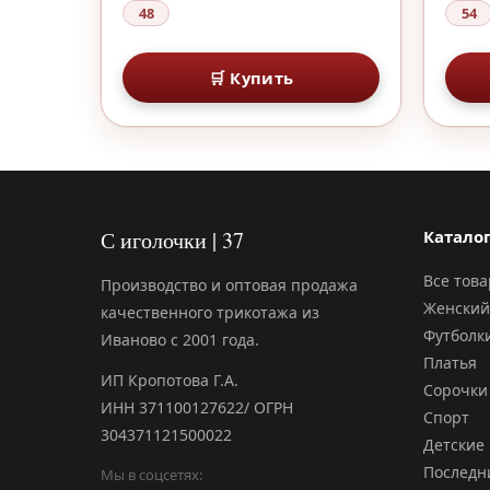
48
54
🛒 Купить
С иголочки | 37
Катало
Все тов
Производство и оптовая продажа
Женский
качественного трикотажа из
Футболк
Иваново с 2001 года.
Платья
ИП Кропотова Г.А.
Сорочки
ИНН 371100127622/ ОГРН
Спорт
304371121500022
Детские
Последн
Мы в соцсетях: