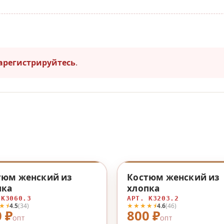
арегистрируйтесь
.
♡
НОВИНКА
тюм женский из
Костюм женский из
пка
хлопка
 К3060.3
АРТ. К3203.2
★⯨
★★★★⯨
4.5
(34)
4.6
(46)
 ₽
800 ₽
ОПТ
ОПТ