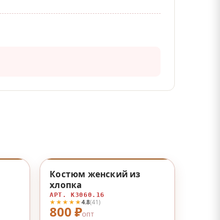
♡
♡
Костюм женский из
хлопка
АРТ. К3060.16
★★★★★
4.8
(41)
800 ₽
ОПТ