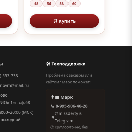
48
56
58
60
🛒 Купить
ты
🛠 Техподдержка
Проблема с заказом или
) 553-733
сайтом? Марк поможет!
anovm@mail.ru
ново
👨‍💼 Марк
О» 1эт. оф.68
📞 8-995-906-46-28
8:00–20:00 (МСК)
@missderty в
выходной
Telegram
🕐 Круглосуточно, без