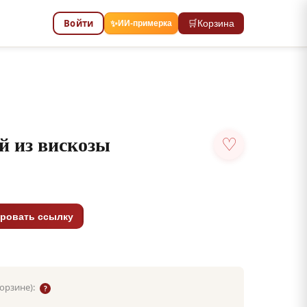
Войти
🛒
Корзина
✨
ИИ-примерка
й из вискозы
♡
ровать ссылку
корзине):
?