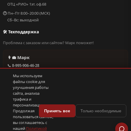
ОТЦ «РИО» 1эт. оф.68
🕐
Пн–Пт 8:00–20:00 (МСК)
Сб–Вс: выходной
🛠 Техподдержка
Проблема с заказом или сайтом? Марк поможет!
👨‍💼 Марк
📞 8-995-906-46-28
@missderty в Telegram
Мы используем
🕐 Круглосуточно, без выходных
файлы cookie для
улучшения работы
сайта, анализа
Написать в поддержку →
трафика и
персонализации.
🍪
Продолжая
Принять все
Только необходимые
пользоваться сайтом,
© 2026 С иголочки | 37. Все права защищены.
вы соглашаетесь с
🛠 Поддержка
·
Оферта
·
Конфиденциальность
·
Cookies
·
📦 YML-фид
нашей
Политикой