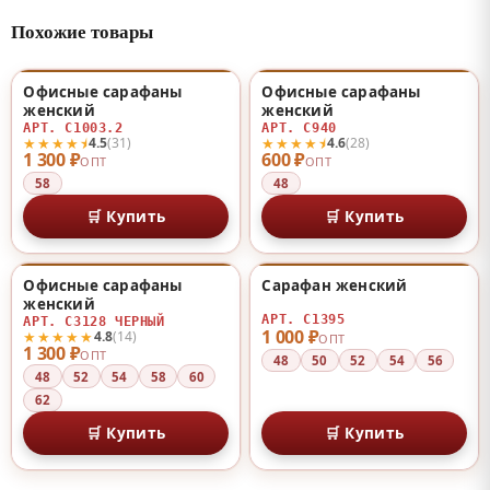
Похожие товары
Офисные сарафаны
Офисные сарафаны
♡
♡
женский
женский
АРТ. С1003.2
АРТ. С940
★★★★⯨
★★★★⯨
4.5
(31)
4.6
(28)
1 300 ₽
600 ₽
ОПТ
ОПТ
58
48
🛒 Купить
🛒 Купить
Офисные сарафаны
Сарафан женский
НОВИНКА
♡
♡
женский
АРТ. С1395
АРТ. С3128 ЧЕРНЫЙ
1 000 ₽
★★★★★
4.8
(14)
ОПТ
1 300 ₽
ОПТ
48
50
52
54
56
48
52
54
58
60
62
🛒 Купить
🛒 Купить