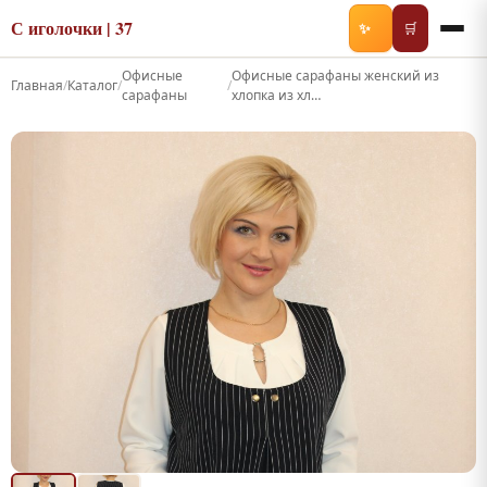
С иголочки | 37
✨
🛒
Офисные
Офисные сарафаны женский из
Главная
/
Каталог
/
/
сарафаны
хлопка из хл…