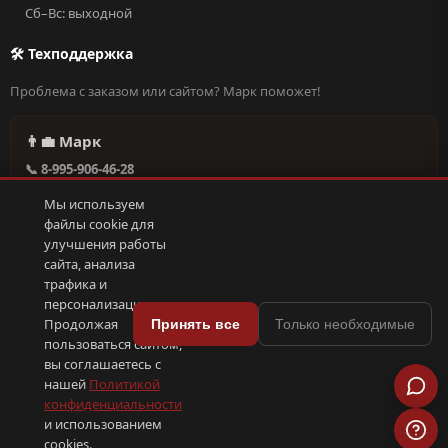
Сб–Вс: выходной
🛠 Техподдержка
Проблема с заказом или сайтом? Марк поможет!
👨‍💼 Марк
📞 8-995-906-46-28
@missderty в Telegram
Мы используем
🕐 Круглосуточно, без выходных
файлы cookie для
улучшения работы
сайта, анализа
Написать в поддержку →
трафика и
персонализации.
🍪
Продолжая
Принять все
Только необходимые
пользоваться сайтом,
© 2026 С иголочки | 37. Все права защищены.
вы соглашаетесь с
🛠 Поддержка
·
Оферта
·
Конфиденциальность
·
Cookies
·
📦 YML-фид
нашей
Политикой
конфиденциальности
и использованием
ПОКС
.рф
trenin
.su
Сделано в
SEO-продвижение
⟨/⟩
⬆
cookies.