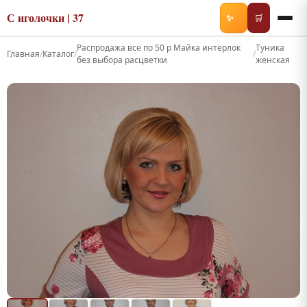
С иголочки | 37
✨
🛒
Распродажа все по 50 р Майка интерлок
Туника
Главная
/
Каталог
/
/
без выбора расцветки
женская