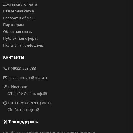
Доставка и оплата
Размерная сетка
Возврат и обмен
Партнёрам
Обратная связь
Публичная оферта
Политика конфиденц.
Контакты
📞
8 (4932) 553-733
✉️
Levshanovm@mail.ru
📍
г. Иваново
ОТЦ «РИО» 1эт. оф.68
🕐
Пн–Пт 8:00–20:00 (МСК)
Сб–Вс: выходной
🛠 Техподдержка
Проблема с заказом или сайтом? Марк поможет!