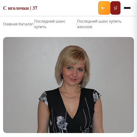
С иголочки | 37
✨
🛒
Последний шанс
Последний шанс купить
Главная
/
Каталог
/
/
купить
женское