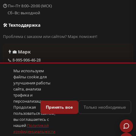
🕐
Пн–Пт 8:00–20:00 (МСК)
Сб–Вс: выходной
🛠 Техподдержка
Проблема с заказом или сайтом? Марк поможет!
👨‍💼 Марк
📞 8-995-906-46-28
@missderty в Telegram
Мы используем
🕐 Круглосуточно, без выходных
файлы cookie для
улучшения работы
сайта, анализа
Написать в поддержку →
трафика и
персонализации.
🍪
Продолжая
Принять все
Только необходимые
пользоваться сайтом,
© 2026 С иголочки | 37. Все права защищены.
вы соглашаетесь с
🛠 Поддержка
·
Оферта
·
Конфиденциальность
·
Cookies
·
📦 YML-фид
нашей
Политикой
конфиденциальности