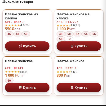
Похожие товары
Платье женское из
Платье женское из
♡
♡
хлопка
хлопка
АРТ. П567.1
АРТ. П1372.2
★★★★★
★★★★⯨
4.8
(26)
4.6
(17)
550 ₽
1 100 ₽
ОПТ
ОПТ
46
48
50
48
50
52
54
56
58
+2
🛒 Купить
🛒 Купить
Платье женское
Платье женское
♡
♡
АРТ. П1143
АРТ. П877.3
★★★★⯨
★★★★⯨
4.6
(34)
4.6
(9)
1 000 ₽
800 ₽
ОПТ
ОПТ
60
🛒 Купить
🛒 Купить