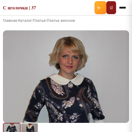
С иголочки | 37
✨
🛒
Главная
/
Каталог
/
Платья
/
Платье женское