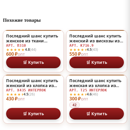
Похожие товары
Последний шанс купить
Последний шанс купить
♡
♡
женское из ткани
женский из вискозы из
«масло» из ткани
вискозы
АРТ. П310
АРТ. К716.9
★★★★★
★★★★⯨
4.8
(44)
4.5
(43)
«масло»
600 ₽
550 ₽
ОПТ
ОПТ
🛒 Купить
🛒 Купить
Последний шанс купить
Последний шанс купить
♡
♡
женский из хлопка из
женская из хлопка из
хлопка
хлопка
АРТ. Х435 ИНТЕРЛОК
АРТ. Т25 ИНТЕРЛОК
★★★★⯨
★★★★⯨
4.5
(26)
4.6
(46)
430 ₽
300 ₽
ОПТ
ОПТ
42
🛒 Купить
🛒 Купить