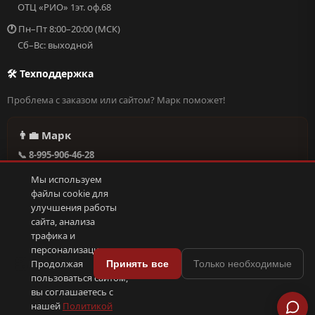
ОТЦ «РИО» 1эт. оф.68
🕐
Пн–Пт 8:00–20:00 (МСК)
Сб–Вс: выходной
🛠 Техподдержка
Проблема с заказом или сайтом? Марк поможет!
👨‍💼 Марк
📞 8-995-906-46-28
@missderty в Telegram
Мы используем
🕐 Круглосуточно, без выходных
файлы cookie для
улучшения работы
сайта, анализа
Написать в поддержку →
трафика и
персонализации.
🍪
Продолжая
Принять все
Только необходимые
пользоваться сайтом,
© 2026 С иголочки | 37. Все права защищены.
вы соглашаетесь с
🛠 Поддержка
·
Оферта
·
Конфиденциальность
·
Cookies
·
📦 YML-фид
нашей
Политикой