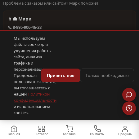
Проблема с заказом или сайтом? Марк поможет!
👨‍💼 Марк
📞 8-995-906-46-28
@missderty в Telegram
Мы используем
🕐 Круглосуточно, без выходных
файлы cookie для
улучшения работы
сайта, анализа
Написать в поддержку →
трафика и
персонализации.
🍪
Продолжая
Принять все
Только необходимые
пользоваться сайтом,
© 2026 С иголочки | 37. Все права защищены.
вы соглашаетесь с
🛠 Поддержка
·
Оферта
·
Конфиденциальность
·
Cookies
·
📦 YML-фид
нашей
Политикой
конфиденциальности
и использованием
ПОКС
.рф
trenin
.su
Сделано в
SEO-продвижение
⟨/⟩
⬆
cookies.
Главная
Каталог
Контакты
Профиль
Корзина