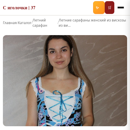
С иголочки | 37
✨
🛒
Летний
Летние сарафаны женский из вискозы
Главная
/
Каталог
/
/
сарафан
из ви…