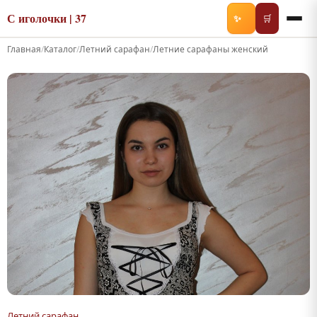
С иголочки | 37
✨
🛒
Главная
/
Каталог
/
Летний сарафан
/
Летние сарафаны женский
Летний сарафан