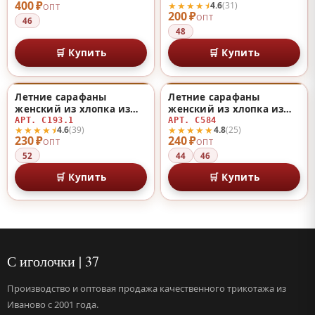
400 ₽
★★★★⯨
4.6
(31)
ОПТ
200 ₽
ОПТ
46
48
🛒 Купить
🛒 Купить
Летние сарафаны
Летние сарафаны
♡
♡
женский из хлопка из
женский из хлопка из
хлопка
хлопка
АРТ. С193.1
АРТ. С584
★★★★⯨
★★★★★
4.6
(39)
4.8
(25)
230 ₽
240 ₽
ОПТ
ОПТ
52
44
46
🛒 Купить
🛒 Купить
С иголочки | 37
Производство и оптовая продажа качественного трикотажа из
Иваново с 2001 года.