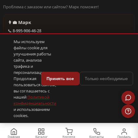
Проблема с заказом или сайтом? Марк поможет!
👨‍💼 Марк
📞 8-995-906-46-28
@missderty в Telegram
Мы используем
🕐 Круглосуточно, без выходных
файлы cookie для
улучшения работы
сайта, анализа
Написать в поддержку →
трафика и
персонализации.
🍪
Продолжая
Принять все
Только необходимые
пользоваться сайтом,
© 2026 С иголочки | 37. Все права защищены.
вы соглашаетесь с
🛠 Поддержка
·
Оферта
·
Конфиденциальность
·
Cookies
·
📦 YML-фид
нашей
Политикой
конфиденциальности
и использованием
ПОКС
.рф
trenin
.su
Сделано в
SEO-продвижение
⟨/⟩
⬆
cookies.
Главная
Каталог
Контакты
Профиль
Корзина