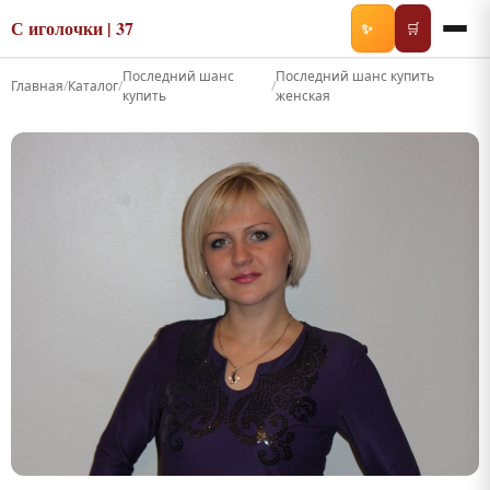
С иголочки | 37
✨
🛒
Последний шанс
Последний шанс купить
Главная
/
Каталог
/
/
купить
женская