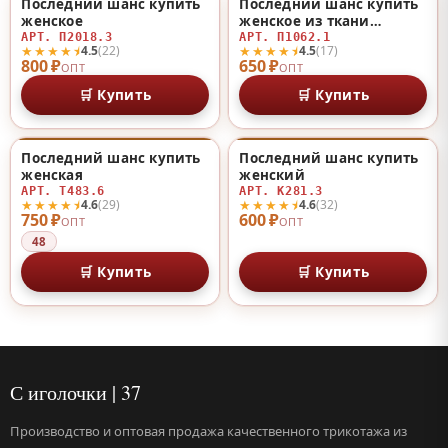
Последний шанс купить
Последний шанс купить
♡
♡
женское
женское из ткани
«масло» из ткани
АРТ. П2018.3
АРТ. П1062.1
★★★★⯨
★★★★⯨
4.5
(22)
4.5
(17)
«масло»
800 ₽
650 ₽
ОПТ
ОПТ
🛒 Купить
🛒 Купить
Последний шанс купить
Последний шанс купить
♡
♡
женская
женский
АРТ. Т483.6
АРТ. К281.3
★★★★⯨
★★★★⯨
4.6
(29)
4.6
(32)
750 ₽
600 ₽
ОПТ
ОПТ
48
🛒 Купить
🛒 Купить
С иголочки | 37
Производство и оптовая продажа качественного трикотажа из