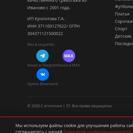
качественного трикотажа из
Футболк
Иваново с 2001 года.
Платья
ИП Кропотова Г.А.
Сорочки
ИНН 371100127622/ ОГРН
Спорт
304371121500022
Детские
Последн
Мы в соцсетях:
MAX
Канал в Telegram
Канал в MAX
Группа ВКонтакте
© 2026 С иголочки | 37. Все права защищены.
Мы используем файлы cookie для улучшения работы сай
🍪
ПОКС
Сделано в
.рф
⟨/⟩
соглашаетесь с нашей
Политикой конфиденциальности