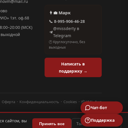
anovm@mail.ru
ново
👨‍💼 Марк
О» 1эт. оф.68
📞 8-995-906-46-28
8:00–20:00 (МСК)
@missderty в
выходной
Telegram
🕐 Круглосуточно, без
выходных
Написать в
поддержку →
·
Оферта
·
Конфиденциальность
·
Cookies
·
📦 YML-фид
Чат-бот
Поддержка
ся сайтом, вы
trenin
SEO-менеджер
.su
⬆
Принять все
Только необходимые