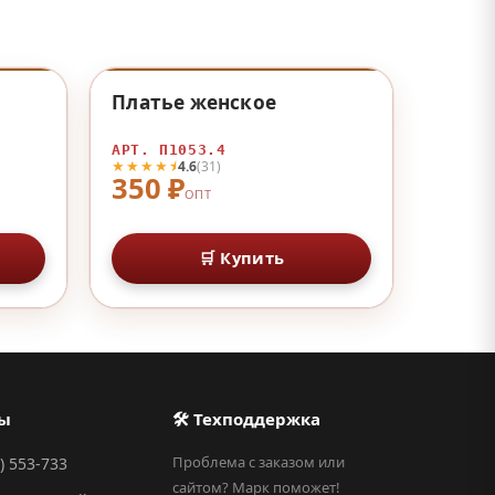
♡
♡
Платье женское
АРТ. П1053.4
★★★★⯨
4.6
(31)
350 ₽
ОПТ
🛒 Купить
ты
🛠 Техподдержка
Проблема с заказом или
) 553-733
сайтом? Марк поможет!