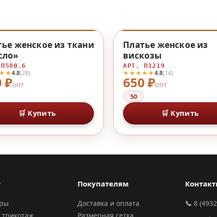
♡
ье женское из ткани
Платье женское из
сло»
вискозы
 П580.6
АРТ. П1219
★★
★★★★★
4.8
(28)
4.8
(14)
 ₽
650 ₽
ОПТ
ОПТ
50
🛒 Купить
🛒 Купить
г
Покупателям
Контак
ары
Доставка и оплата
📞
8 (4932
 трикотаж
Размерная сетка