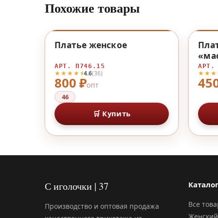
Похожие товары
♡
Платье женское
Плат
«ма
АРТ. П746.15
АРТ.
★★★★⯨
★★★
4.6
(36)
800 ₽
450
ОПТ
46
🛒 Купить
С иголочки | 37
Катало
Все тов
Производство и оптовая продажа
Женский