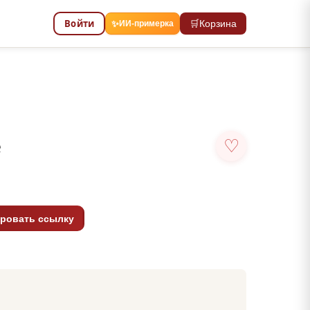
Войти
🛒
Корзина
✨
ИИ-примерка
е
♡
ровать ссылку