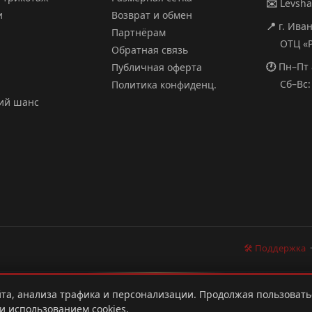
✉️
Levsh
и
Возврат и обмен
📍
г. Ива
Партнёрам
ОТЦ «РИ
Обратная связь
🕐
Пн–Пт 
Публичная оферта
Сб–Вс: 
Политика конфиденц.
ий шанс
🛠 Поддержка
та, анализа трафика и персонализации. Продолжая пользовать
|
SEO-продвижение
Разработка сайтов и интернет-магазинов
и использованием cookies.