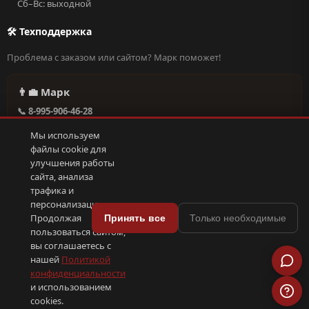
Сб–Вс: выходной
🛠 Техподдержка
Проблема с заказом или сайтом? Марк поможет!
👨‍💼 Марк
📞 8-995-906-46-28
@missderty в Telegram
Мы используем
🕐 Круглосуточно, без выходных
файлы cookie для
улучшения работы
сайта, анализа
Написать в поддержку →
трафика и
персонализации.
🍪
Продолжая
Принять все
Только необходимые
пользоваться сайтом,
© 2026 С иголочки | 37. Все права защищены.
вы соглашаетесь с
🛠 Поддержка
·
Оферта
·
Конфиденциальность
·
Cookies
·
📦 YML-фид
нашей
Политикой
конфиденциальности
и использованием
ПОКС
.рф
trenin
.su
Сделано в
SEO-продвижение
⟨/⟩
⬆
cookies.