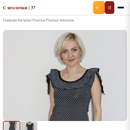
С иголочки | 37
✨
🛒
Главная
/
Каталог
/
Платья
/
Платье женское