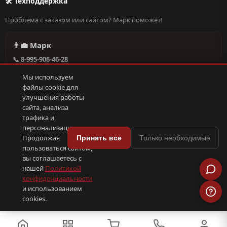
🛠 Техподдержка
Проблема с заказом или сайтом? Марк поможет!
👨‍💼 Марк
📞 8-995-906-46-28
@missderty в Telegram
Мы используем
🕐 Круглосуточно, без выходных
файлы cookie для
улучшения работы
сайта, анализа
Написать в поддержку →
трафика и
персонализации.
🍪
Продолжая
Принять все
Только необходимые
пользоваться сайтом,
© 2026 С иголочки | 37. Все права защищены.
вы соглашаетесь с
🛠 Поддержка
·
Оферта
·
Конфиденциальность
·
Cookies
·
📦 YML-фид
нашей
Политикой
конфиденциальности
и использованием
ПОКС
.рф
trenin
.su
Сделано в
SEO-продвижение
⟨/⟩
⬆
cookies.