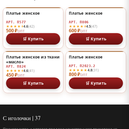
Платье женское
Платье женское
♡
♡
АРТ. П577
АРТ. П806
★★★★⯨
★★★★⯨
4.6
(42)
4.5
(47)
500 ₽
600 ₽
ОПТ
ОПТ
🛒 Купить
🛒 Купить
Платье женское из ткани
Платье женское
♡
♡
«масло»
АРТ. П2023.2
АРТ. П824
★★★★★
4.8
(31)
★★★★⯨
4.6
(41)
800 ₽
450 ₽
ОПТ
ОПТ
🛒 Купить
🛒 Купить
С иголочки | 37