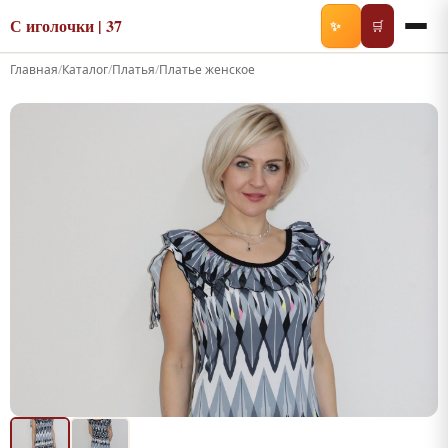
С иголочки | 37
✨
🛒
Главная
/
Каталог
/
Платья
/
Платье женское