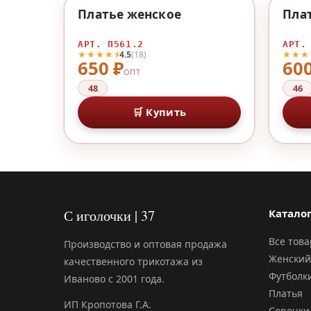
♡
Платье женское
Пла
АРТ. П561.2
АРТ.
★★★★⯨
★★★
4.5
(18)
650 ₽
600
ОПТ
48
46
🛒 Купить
С иголочки | 37
Катало
Все тов
Производство и оптовая продажа
Женский
качественного трикотажа из
Футболк
Иваново с 2001 года.
Платья
ИП Кропотова Г.А.
Сорочки