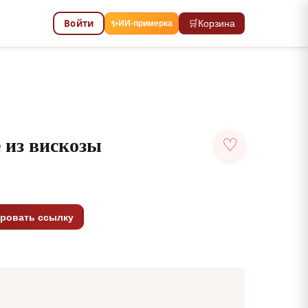
Войти
🛒
Корзина
✨
ИИ-примерка
 из вискозы
♡
ровать ссылку