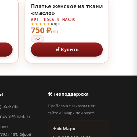
♡
♡
Платье женское из ткани
«масло»
АРТ. П566.9 МАСЛО
★★★★★
4.8
(10)
750 ₽
ОПТ
62
🛒 Купить
ты
🛠 Техподдержка
Проблема с заказом или
) 553-733
сайтом? Марк поможет!
anovm@mail.ru
ново
👨‍💼 Марк
О» 1эт. оф.68