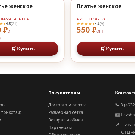
♡
тье женское
Платье женское
 П459.9 АТЛАС
АРТ. П397.8
★⯨
★★★★⯨
4.5
(21)
4.6
(9)
 ₽
550 ₽
ОПТ
ОПТ
🛒 Купить
🛒 Купить
г
Покупателям
Контак
ары
Доставка и оплата
📞
8 (4932
 трикотаж
Размерная сетка
✉️
Levsh
и
Возврат и обмен
📍
г. Ива
Партнёрам
ОТЦ «РИ
Обратная связь