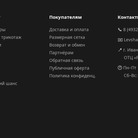
г
Покупателям
Контак
ары
Доставка и оплата
📞
8 (4932
 трикотаж
Размерная сетка
✉️
Levsh
и
Возврат и обмен
📍
г. Ива
Партнёрам
ОТЦ «РИ
Обратная связь
🕐
Пн–Пт 
Публичная оферта
Сб–Вс: 
Политика конфиденц.
ий шанс