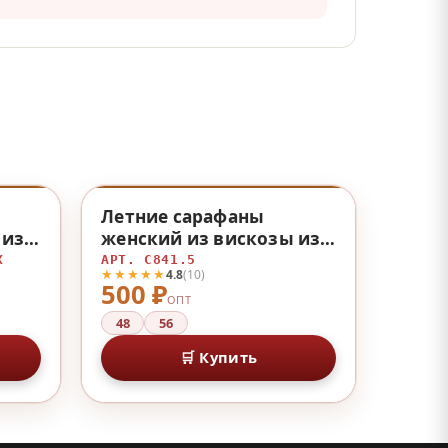
♡
♡
Летние сарафаны
 из
женский из вискозы из
вискозы
Х
АРТ. С841.5
★★★★★
4.8
(10)
500 ₽
ОПТ
48
56
🛒 Купить