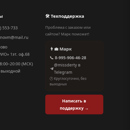
ты
🛠 Техподдержка
Проблема с заказом или
) 553-733
сайтом? Марк поможет!
anovm@mail.ru
ново
👨‍💼 Марк
О» 1эт. оф.68
📞 8-995-906-46-28
8:00–20:00 (МСК)
@missderty в
выходной
Telegram
🕐 Круглосуточно, без
выходных
Написать в
поддержку →