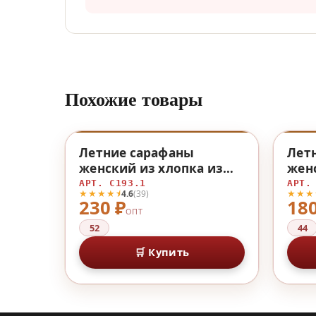
Похожие товары
♡
Летние сарафаны
Лет
женский из хлопка из
жен
хлопка
АРТ. С193.1
АРТ.
★★★★⯨
★★★
4.6
(39)
230 ₽
180
ОПТ
52
44
🛒 Купить