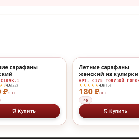
♡
ние сарафаны
Летние сарафаны
ский
женский из кулирки
кулирки
 С109К.1
АРТ. С175 ГОЛУБОЙ ГОРО
★⯨
★★★★★
4.6
(22)
4.8
(15)
 ₽
180 ₽
ОПТ
ОПТ
46
🛒 Купить
🛒 Купить