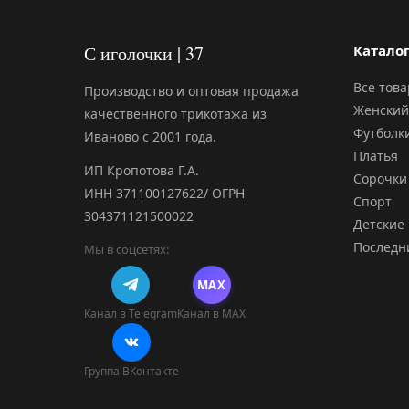
С иголочки | 37
Катало
Все тов
Производство и оптовая продажа
Женский
качественного трикотажа из
Футболк
Иваново с 2001 года.
Платья
ИП Кропотова Г.А.
Сорочки
ИНН 371100127622/ ОГРН
Спорт
304371121500022
Детские
Последн
Мы в соцсетях:
MAX
Канал в Telegram
Канал в MAX
Группа ВКонтакте