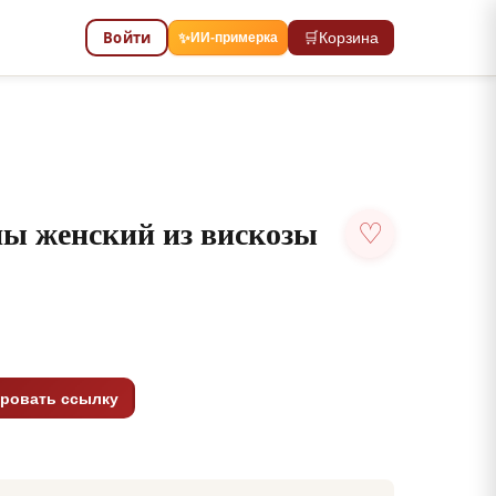
Войти
🛒
Корзина
✨
ИИ-примерка
ны женский из вискозы
♡
ровать ссылку