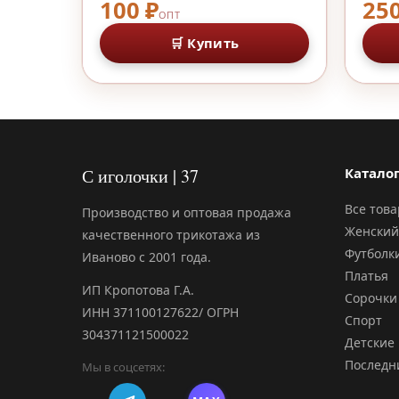
100 ₽
250
ОПТ
🛒 Купить
С иголочки | 37
Катало
Все тов
Производство и оптовая продажа
Женский
качественного трикотажа из
Футболк
Иваново с 2001 года.
Платья
ИП Кропотова Г.А.
Сорочки
ИНН 371100127622/ ОГРН
Спорт
304371121500022
Детские
Последн
Мы в соцсетях: