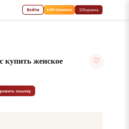
Войти
🛒
Корзина
✨
ИИ-примерка
с купить женское
♡
ровать ссылку