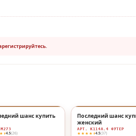
арегистрируйтесь
.
♡
ледний шанс купить
Последний шанс куп
женский
 М273
АРТ. К114А.4 ФУТЕР
★⯨
★★★★⯨
4.5
(26)
4.5
(37)