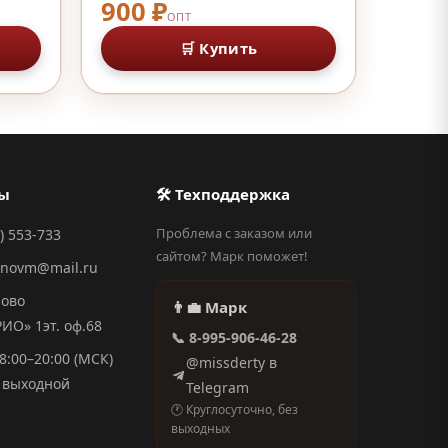
900 ₽
ОПТ
🛒 Купить
ты
🛠 Техподдержка
Проблема с заказом или
) 553-733
сайтом? Марк поможет!
anovm@mail.ru
ново
👨‍💼 Марк
О» 1эт. оф.68
📞 8-995-906-46-28
8:00–20:00 (МСК)
@missderty в
выходной
Telegram
🕐 Круглосуточно, без
выходных