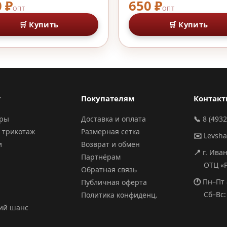
 ₽
650 ₽
ОПТ
ОПТ
🛒 Купить
🛒 Купить
г
Покупателям
Контак
ары
Доставка и оплата
📞
8 (4932
 трикотаж
Размерная сетка
✉️
Levsh
и
Возврат и обмен
📍
г. Ива
Партнёрам
ОТЦ «РИ
Обратная связь
🕐
Пн–Пт 
Публичная оферта
Сб–Вс: 
Политика конфиденц.
ий шанс