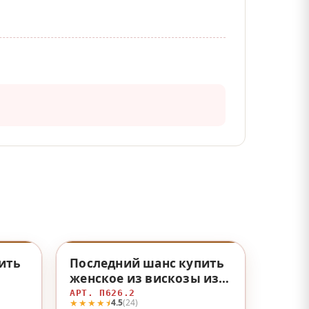
♡
♡
ить
Последний шанс купить
женское из вискозы из
вискозы
АРТ. П626.2
★★★★⯨
4.5
(24)