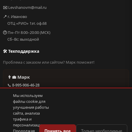
✉️
Levshanovm@mail.ru
📍
г. Иваново
ОТЦ «РИО» 1эт. оф.68
🕐
Пн–Пт 8:00–20:00 (МСК)
Сб–Вс: выходной
🛠 Техподдержка
Проблема с заказом или сайтом? Марк поможет!
👨‍💼 Марк
📞 8-995-906-46-28
@missderty в Telegram
Мы используем
🕐 Круглосуточно, без выходных
файлы cookie для
улучшения работы
сайта, анализа
Написать в поддержку →
трафика и
персонализации.
🍪
Продолжая
Принять все
Только необходимые