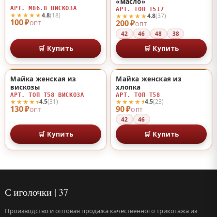
«масло»
АРТ. М86.8 ВИСКОЗА
АРТ. ТОП Т517
★★★★★
4.8
(18)
★★★★★
4.8
(37)
100 ₽
200 ₽
ОПТ
ОПТ
42
46
48
38
🛒 Купить
🛒 Купить
Майка женская из
Майка женская из
♡
♡
вискозы
хлопка
АРТ. ТОП Т58 ВИСКОЗА
АРТ. ТОП Т58
★★★★⯨
★★★★⯨
4.5
(31)
4.5
(23)
130 ₽
90 ₽
ОПТ
ОПТ
42
46
🛒 Купить
🛒 Купить
С иголочки | 37
Производство и оптовая продажа качественного трикотажа из