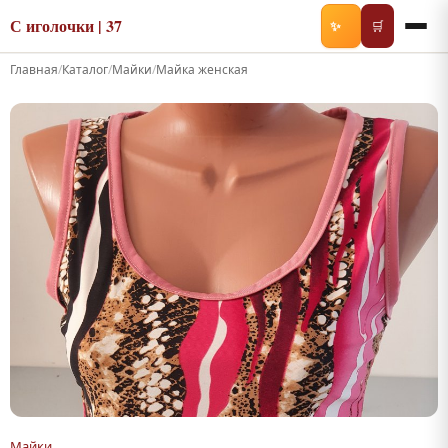
С иголочки | 37
✨
🛒
Главная
/
Каталог
/
Майки
/
Майка женская
Майки