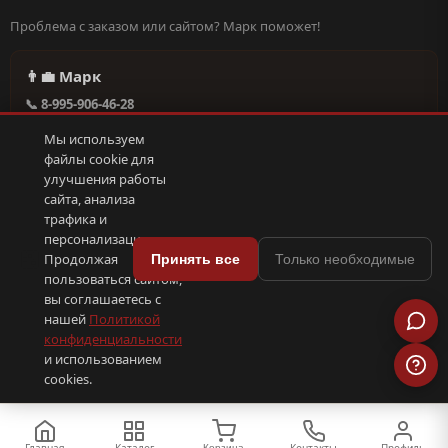
Проблема с заказом или сайтом? Марк поможет!
👨‍💼 Марк
📞 8-995-906-46-28
@missderty в Telegram
Мы используем
🕐 Круглосуточно, без выходных
файлы cookie для
улучшения работы
сайта, анализа
Написать в поддержку →
трафика и
персонализации.
🍪
Продолжая
Принять все
Только необходимые
пользоваться сайтом,
© 2026 С иголочки | 37. Все права защищены.
вы соглашаетесь с
🛠 Поддержка
·
Оферта
·
Конфиденциальность
·
Cookies
·
📦 YML-фид
нашей
Политикой
конфиденциальности
и использованием
ПОКС
.рф
trenin
.su
Сделано в
SEO-продвижение
⟨/⟩
⬆
cookies.
Главная
Каталог
Контакты
Профиль
Корзина