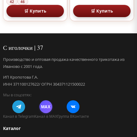
42
46
🛒 Купить
🛒 Купить
С иголочки | 37
Производство и оптовая продажа качественного трикотажа из
Иваново с 2001 года.
ИП Кропотова Г.А.
ИНН 371100127622/ ОГРН 304371121500022
Мы в соцсетях:
MAX
Канал в Telegram
Канал в MAX
Группа ВКонтакте
Каталог