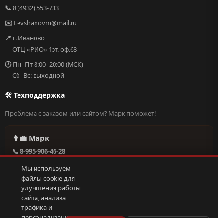
📞
8 (4932) 553-733
✉️
Levshanovm@mail.ru
📍
г. Иваново
ОТЦ «РИО» 1эт. оф.68
🕐
Пн–Пт 8:00–20:00 (МСК)
Сб–Вс: выходной
🛠 Техподдержка
Проблема с заказом или сайтом? Марк поможет!
👨‍💼 Марк
📞 8-995-906-46-28
@missderty в Telegram
Мы используем
🕐 Круглосуточно, без выходных
файлы cookie для
улучшения работы
сайта, анализа
Написать в поддержку →
трафика и
персонализации.