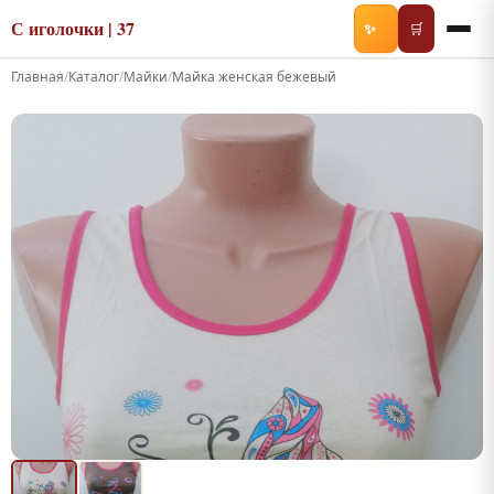
С иголочки | 37
✨
🛒
Главная
/
Каталог
/
Майки
/
Майка женская бежевый