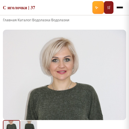
С иголочки | 37
✨
🛒
Главная
/
Каталог
/
Водолазка
/
Водолазки