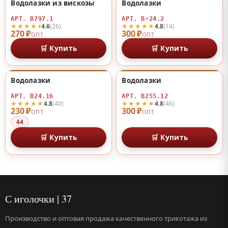
Водолазки из вискозы
Водолазки
♡
♡
АРТ. В797.1
АРТ. В-24.2
★★★★⯨
★★★★★
4.6
(26)
4.8
(14)
270 ₽
300 ₽
ОПТ
ОПТ
🛒 Купить
🛒 Купить
Водолазки
Водолазки
♡
♡
АРТ. В24.16
АРТ. В255.12
★★★★★
★★★★★
4.8
(40)
4.8
(46)
230 ₽
300 ₽
ОПТ
ОПТ
44
🛒 Купить
🛒 Купить
С иголочки | 37
Производство и оптовая продажа качественного трикотажа из