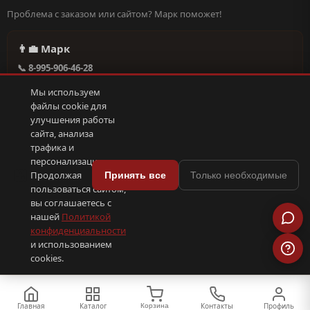
Проблема с заказом или сайтом? Марк поможет!
👨‍💼 Марк
📞 8-995-906-46-28
@missderty в Telegram
Мы используем
🕐 Круглосуточно, без выходных
файлы cookie для
улучшения работы
сайта, анализа
Написать в поддержку →
трафика и
персонализации.
🍪
Продолжая
Принять все
Только необходимые
пользоваться сайтом,
© 2026 С иголочки | 37. Все права защищены.
вы соглашаетесь с
🛠 Поддержка
·
Оферта
·
Конфиденциальность
·
Cookies
·
📦 YML-фид
нашей
Политикой
конфиденциальности
и использованием
ПОКС
.рф
trenin
.su
Сделано в
SEO-продвижение
⟨/⟩
⬆
cookies.
Главная
Каталог
Контакты
Профиль
Корзина