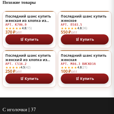
Похожие товары
Последний шанс купить
Последний шанс купить
♡
♡
женская из хлопка из
женское
хлопка
АРТ. К706.9
АРТ. П583.5
★★★★★
★★★★★
4.8
(15)
4.8
(36)
370 ₽
550 ₽
ОПТ
ОПТ
🛒 Купить
🛒 Купить
Последний шанс купить
Последний шанс купить
♡
♡
женский из хлопка из
женская
хлопка
АРТ. С516.2
АРТ. М86.3 ВИСКОЗА
★★★★⯨
★★★★★
4.5
(42)
4.8
(21)
250 ₽
100 ₽
ОПТ
ОПТ
🛒 Купить
🛒 Купить
С иголочки | 37