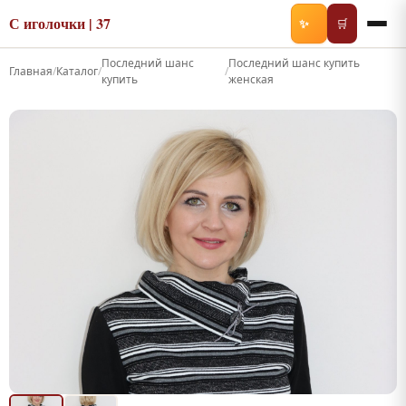
С иголочки | 37
✨
🛒
Последний шанс
Последний шанс купить
Главная
/
Каталог
/
/
купить
женская