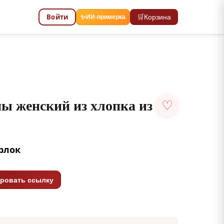
Войти
🛒
Корзина
✨
ИИ-примерка
ы женский из хлопка из
♡
ерлок
ровать ссылку