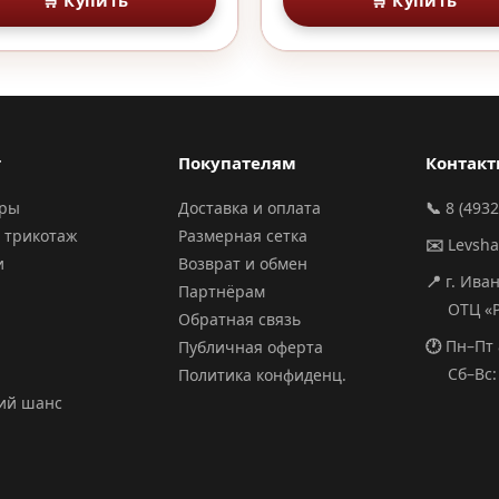
🛒 Купить
🛒 Купить
г
Покупателям
Контак
ары
Доставка и оплата
📞
8 (4932
 трикотаж
Размерная сетка
✉️
Levsh
и
Возврат и обмен
📍
г. Ива
Партнёрам
ОТЦ «РИ
Обратная связь
🕐
Пн–Пт 
Публичная оферта
Сб–Вс: 
Политика конфиденц.
ий шанс