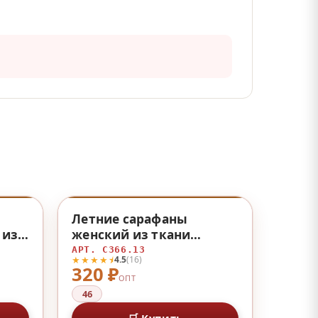
♡
♡
Летние сарафаны
 из
женский из ткани
«масло» из ткани
АРТ. С366.13
★★★★⯨
4.5
(16)
«масло»
320 ₽
ОПТ
46