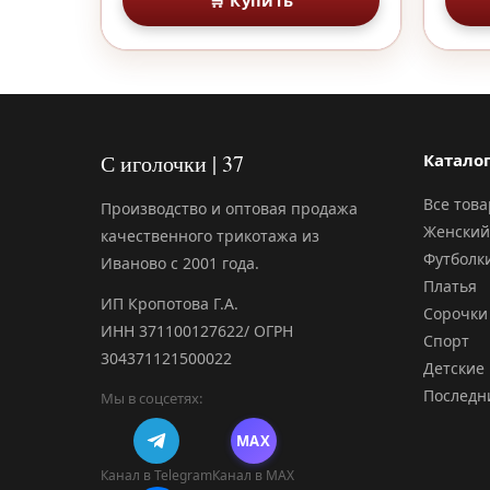
🛒 Купить
С иголочки | 37
Катало
Все тов
Производство и оптовая продажа
Женский
качественного трикотажа из
Футболк
Иваново с 2001 года.
Платья
ИП Кропотова Г.А.
Сорочки
ИНН 371100127622/ ОГРН
Спорт
304371121500022
Детские
Последн
Мы в соцсетях:
MAX
Канал в Telegram
Канал в MAX