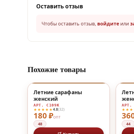
Оставить отзыв
Чтобы оставить отзыв,
войдите
или
з
Похожие товары
♡
Летние сарафаны
Лет
женский
жен
АРТ. С109К
АРТ.
★★★★★
★★★
4.8
(32)
180 ₽
360
ОПТ
48
44