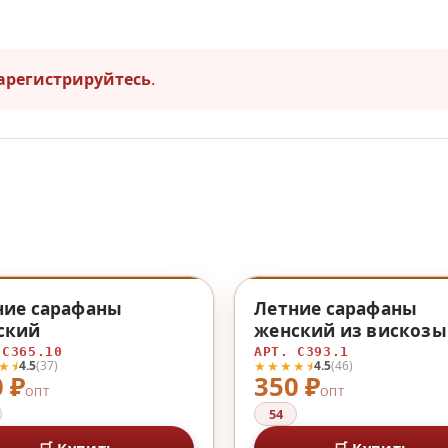
арегистрируйтесь
.
♡
ние сарафаны
Летние сарафаны
ский
женский из вискозы
вискозы
 С365.10
АРТ. С393.1
★⯨
★★★★⯨
4.5
(37)
4.5
(46)
 ₽
350 ₽
ОПТ
ОПТ
54