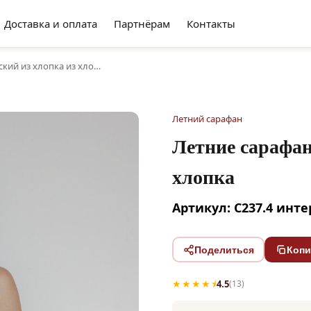
Доставка и оплата
Партнёрам
Контакты
кий из хлопка из хло…
Летний сарафан
Летние сарафан
хлопка
Артикул: С237.4 инт
Поделиться
Копи
★★★★⯨
4.5
(13)