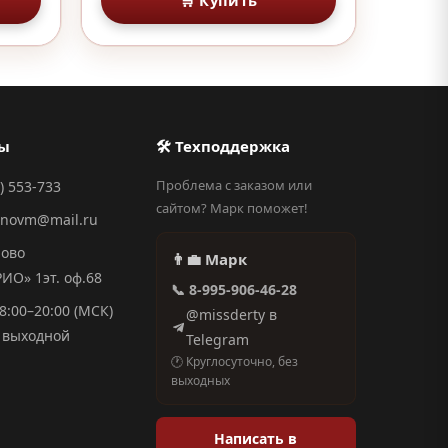
🛒 Купить
ты
🛠 Техподдержка
Проблема с заказом или
) 553-733
сайтом? Марк поможет!
anovm@mail.ru
ново
👨‍💼 Марк
О» 1эт. оф.68
📞 8-995-906-46-28
8:00–20:00 (МСК)
@missderty в
выходной
Telegram
🕐 Круглосуточно, без
выходных
Написать в