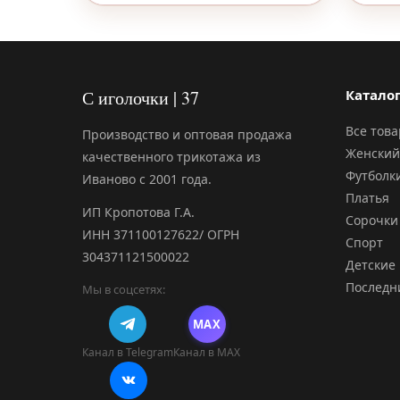
С иголочки | 37
Катало
Все тов
Производство и оптовая продажа
Женский
качественного трикотажа из
Футболк
Иваново с 2001 года.
Платья
ИП Кропотова Г.А.
Сорочки
ИНН 371100127622/ ОГРН
Спорт
304371121500022
Детские
Последн
Мы в соцсетях:
MAX
Канал в Telegram
Канал в MAX