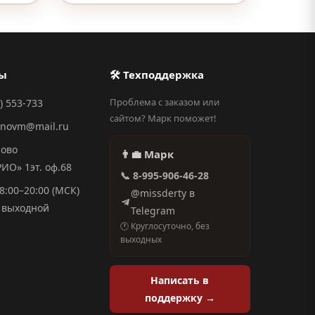
ты
🛠 Техподдержка
Проблема с заказом или
) 553-733
сайтом? Марк поможет!
anovm@mail.ru
ново
👨‍💼 Марк
О» 1эт. оф.68
📞 8-995-906-46-28
8:00–20:00 (МСК)
@missderty в
выходной
Telegram
🕐 Круглосуточно, без
выходных
Написать в
поддержку →