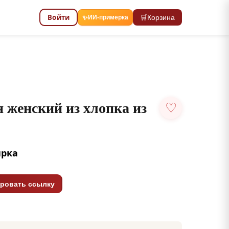
Войти
🛒
Корзина
✨
ИИ-примерка
 женский из хлопка из
♡
ирка
ровать ссылку