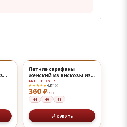
♡
♡
Летние сарафаны
з
женский из вискозы из
вискозы
АРТ. С312.7
★★★★★
4.8
(15)
360 ₽
ОПТ
44
46
48
🛒 Купить