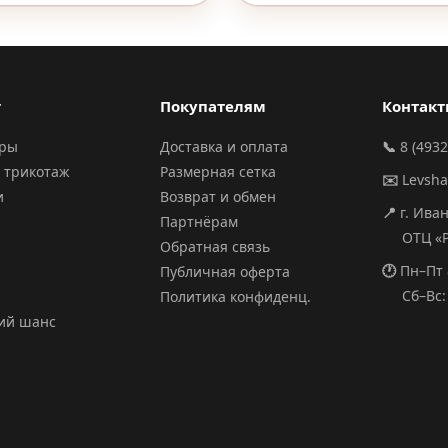
г
Покупателям
Контак
ары
Доставка и оплата
📞
8 (4932
 трикотаж
Размерная сетка
✉️
Levsh
и
Возврат и обмен
📍
г. Ива
Партнёрам
ОТЦ «РИ
Обратная связь
🕐
Пн–Пт 
Публичная оферта
Сб–Вс: 
Политика конфиденц.
ий шанс