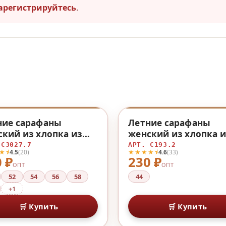
арегистрируйтесь
.
♡
ние сарафаны
Летние сарафаны
кий из хлопка из
женский из хлопка и
пка
хлопка
 С3027.7
АРТ. С193.2
★⯨
★★★★⯨
4.5
(20)
4.6
(33)
 ₽
230 ₽
ОПТ
ОПТ
52
54
56
58
44
+1
🛒 Купить
🛒 Купить