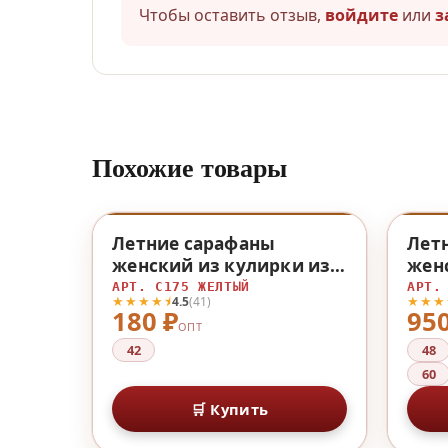
Чтобы оставить отзыв,
войдите
или
з
Похожие товары
♡
Летние сарафаны
Лет
женский из кулирки из
женс
кулирки
хло
АРТ. С175 ЖЕЛТЫЙ
АРТ.
★★★★⯨
★★★
4.5
(41)
180 ₽
950
ОПТ
42
48
60
🛒 Купить