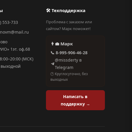
ты
🛠 Техподдержка
Проблема с заказом или
) 553-733
сайтом? Марк поможет!
anovm@mail.ru
ново
👨‍💼 Марк
О» 1эт. оф.68
📞 8-995-906-46-28
8:00–20:00 (МСК)
@missderty в
выходной
Telegram
🕐 Круглосуточно, без
выходных
Написать в
поддержку →