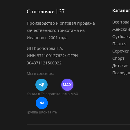
С иголочки | 37
Катало
Все тов
Производство и оптовая продажа
Женский
качественного трикотажа из
Футболк
Иваново с 2001 года.
Платья
ИП Кропотова Г.А.
Сорочки
ИНН 371100127622/ ОГРН
Спорт
304371121500022
Детские
Последн
Мы в соцсетях:
MAX
Канал в Telegram
Канал в MAX
Группа ВКонтакте