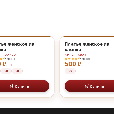
♡
тье женское из
Платье женское из
пка
хлопка
 П1222.2
АРТ. П3024Н
★⯨
★★★★⯨
4.6
(43)
4.6
(40)
 ₽
500 ₽
ОПТ
ОПТ
50
58
52
🛒 Купить
🛒 Купить