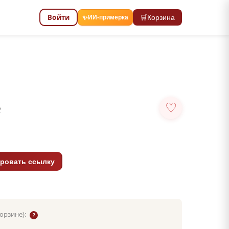
Войти
🛒
Корзина
✨
ИИ-примерка
е
♡
ровать ссылку
корзине):
?