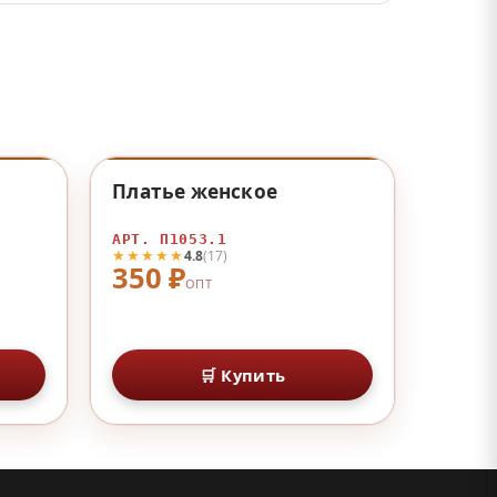
♡
♡
Платье женское
АРТ. П1053.1
★★★★★
4.8
(17)
350 ₽
ОПТ
🛒 Купить