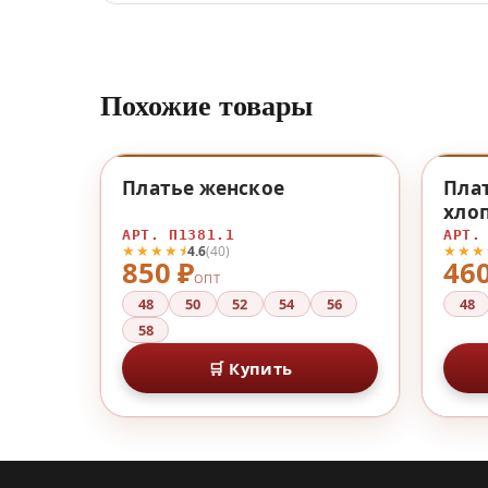
Похожие товары
НОВИНКА
♡
Платье женское
Пла
хло
АРТ. П1381.1
АРТ.
★★★★⯨
★★★
4.6
(40)
850 ₽
460
ОПТ
48
50
52
54
56
48
58
🛒 Купить