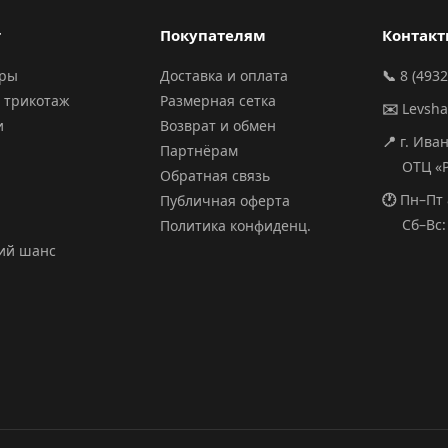
г
Покупателям
Контак
ары
Доставка и оплата
📞
8 (4932
 трикотаж
Размерная сетка
✉️
Levsh
и
Возврат и обмен
📍
г. Ива
Партнёрам
ОТЦ «РИ
Обратная связь
🕐
Пн–Пт 
Публичная оферта
Сб–Вс: 
Политика конфиденц.
ий шанс