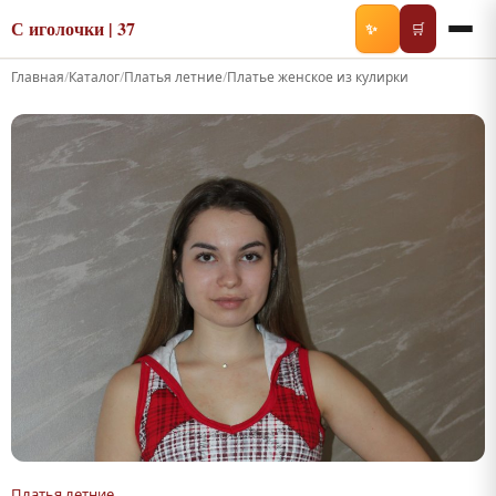
С иголочки | 37
✨
🛒
Главная
/
Каталог
/
Платья летние
/
Платье женское из кулирки
Платья летние