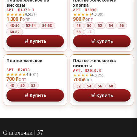
♡
♡
вискозы
хлопка
АРТ. П1370.1
АРТ. П3090
★★★★⯨
★★★★⯨
4.5
(31)
4.5
(39)
1 300 ₽
900 ₽
ОПТ
ОПТ
48-50
52-54
56-58
48
50
52
54
56
60-62
58
+2
🛒 Купить
🛒 Купить
Платье женское
Платье женское из
♡
♡
вискозы
АРТ. П2013
АРТ. П2010.3
★★★★★
4.8
(31)
★★★★⯨
4.5
(25)
700 ₽
700 ₽
ОПТ
ОПТ
48
50
52
52
54
56
60
🛒 Купить
🛒 Купить
С иголочки | 37