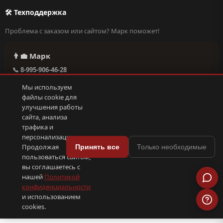
🛠 Техподдержка
Проблема с заказом или сайтом? Марк поможет!
👨‍💼 Марк
📞 8-995-906-46-28
@missderty в Telegram
Мы используем
🕐 Круглосуточно, без выходных
файлы cookie для
улучшения работы
сайта, анализа
Написать в поддержку →
трафика и
персонализации.
🍪
Продолжая
Принять все
Только необходимые
пользоваться сайтом,
© 2026 С иголочки | 37. Все права защищены.
вы соглашаетесь с
🛠 Поддержка
·
Оферта
·
Конфиденциальность
·
Cookies
·
📦 YML-фид
нашей
Политикой
конфиденциальности
и использованием
ПОКС
.рф
trenin
.su
Сделано в
SEO-продвижение
⟨/⟩
⬆
cookies.