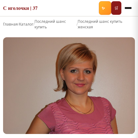
С иголочки | 37
✨
🛒
Последний шанс
Последний шанс купить
Главная
/
Каталог
/
/
купить
женская