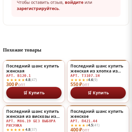
Чтобы оставить отзыв,
войдите
или
зарегистрируйтесь
.
Похожие товары
Последний шанс купить
Последний шанс купить
♡
♡
женская
женская из хлопка из
хлопка
АРТ. В120.1
АРТ. Т3107.1Н
★★★★★
★★★★⯨
4.8
(47)
4.6
(9)
300 ₽
550 ₽
ОПТ
ОПТ
🛒 Купить
🛒 Купить
Последний шанс купить
Последний шанс купить
♡
♡
женская из вискозы из
женское
вискозы
АРТ. М86.19 БЕЗ ВЫБОРА
АРТ. П421.44
★★★★⯨
4.5
(41)
РИСУНКА
400 ₽
★★★★★
4.8
(37)
ОПТ