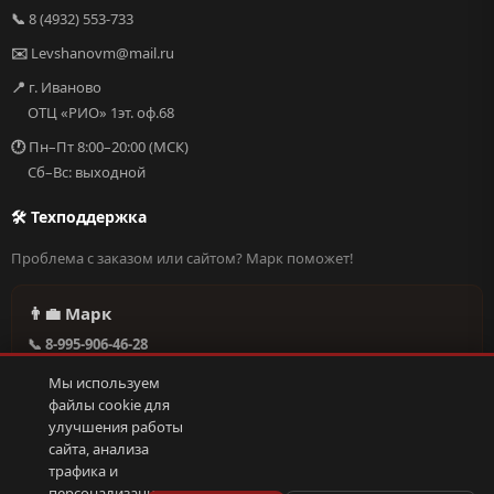
📞
8 (4932) 553-733
✉️
Levshanovm@mail.ru
📍
г. Иваново
ОТЦ «РИО» 1эт. оф.68
🕐
Пн–Пт 8:00–20:00 (МСК)
Сб–Вс: выходной
🛠 Техподдержка
Проблема с заказом или сайтом? Марк поможет!
👨‍💼 Марк
📞 8-995-906-46-28
@missderty в Telegram
Мы используем
🕐 Круглосуточно, без выходных
файлы cookie для
улучшения работы
сайта, анализа
Написать в поддержку →
трафика и
персонализации.