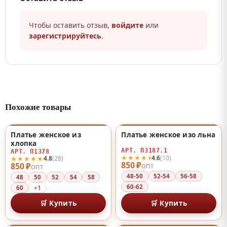
Чтобы оставить отзыв,
войдите
или
зарегистрируйтесь
.
Похожие товары
Платье женское из
Платье женское изо льна
НОВИНКА
♡
♡
хлопка
АРТ. П3187.1
АРТ. П1378
★★★★⯨
4.6
(10)
★★★★★
4.8
(28)
850 ₽
850 ₽
ОПТ
ОПТ
48-50
52-54
56-58
48
50
52
54
58
60-62
60
+1
🛒 Купить
🛒 Купить