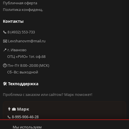
Публичная оферта
Политика конфиденц.
Контакты
📞
8 (4932) 553-733
✉️
Levshanovm@mail.ru
📍
г. Иваново
ОТЦ «РИО» 1эт. оф.68
🕐
Пн–Пт 8:00–20:00 (МСК)
Сб–Вс: выходной
🛠 Техподдержка
Проблема с заказом или сайтом? Марк поможет!
👨‍💼 Марк
📞 8-995-906-46-28
@missderty в Telegram
Мы используем