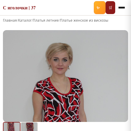
С иголочки | 37
✨
🛒
Главная
/
Каталог
/
Платья летние
/
Платье женское из вискозы