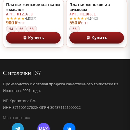
Платье женское из ткани
Платье женское из
♡
♡
«масло»
вискозы
АРТ. П1216.3
АРТ. П1106.1
★★★★★
★★★★⯨
4.8
(37)
4.5
(42)
900 ₽
550 ₽
ОПТ
ОПТ
54
56
58
56
🛒 Купить
🛒 Купить
С иголочки | 37
Производство и оптовая продажа качественного трикотажа из
Иваново с 2001 года.
ИП Кропотова Г.А.
ИНН 371100127622/ ОГРН 304371121500022
Мы в соцсетях:
MAX