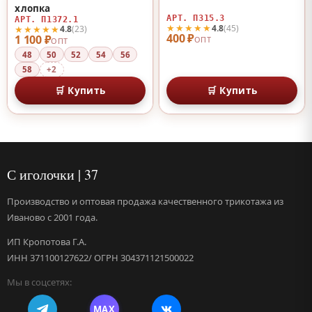
♡
♡
хлопка
АРТ. П315.3
АРТ. П1372.1
★★★★★
4.8
(45)
★★★★★
4.8
(23)
400 ₽
1 100 ₽
ОПТ
ОПТ
48
50
52
54
56
58
+2
🛒 Купить
🛒 Купить
С иголочки | 37
Производство и оптовая продажа качественного трикотажа из
Иваново с 2001 года.
ИП Кропотова Г.А.
ИНН 371100127622/ ОГРН 304371121500022
Мы в соцсетях:
MAX