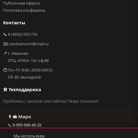
Публичная оферта
Политика конфиденц.
Контакты
📞
8 (4932) 553-733
✉️
Levshanovm@mail.ru
📍
г. Иваново
ОТЦ «РИО» 1эт. оф.68
🕐
Пн–Пт 8:00–20:00 (МСК)
Сб–Вс: выходной
🛠 Техподдержка
Проблема с заказом или сайтом? Марк поможет!
👨‍💼 Марк
📞 8-995-906-46-28
@missderty в Telegram
Мы используем