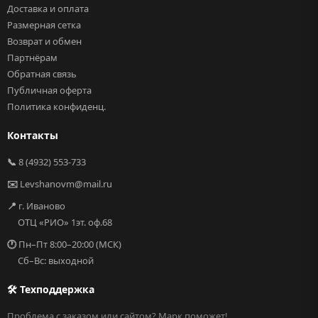
Доставка и оплата
Размерная сетка
Возврат и обмен
Партнёрам
Обратная связь
Публичная оферта
Политика конфиденц.
Контакты
📞
8 (4932) 553-733
✉️
Levshanovm@mail.ru
📍
г. Иваново
ОТЦ «РИО» 1эт. оф.68
🕐
Пн–Пт 8:00–20:00 (МСК)
Сб–Вс: выходной
🛠 Техподдержка
Проблема с заказом или сайтом? Марк поможет!