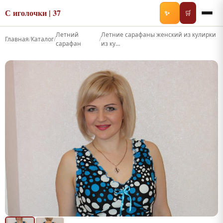
С иголочки | 37
✨
🛒
Летний
Летние сарафаны женский из кулирки
Главная
/
Каталог
/
/
сарафан
из ку…