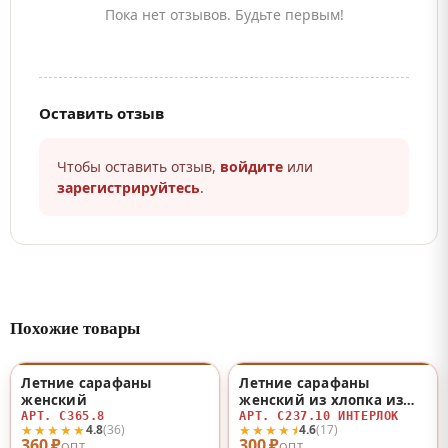
Пока нет отзывов. Будьте первым!
Оставить отзыв
Чтобы оставить отзыв,
войдите
или
зарегистрируйтесь
.
Похожие товары
Летние сарафаны
Летние сарафаны
♡
♡
женский
женский из хлопка из
хлопка
АРТ. С365.8
АРТ. С237.10 ИНТЕРЛОК
★★★★★
★★★★⯨
4.8
(36)
4.6
(17)
360 ₽
300 ₽
ОПТ
ОПТ