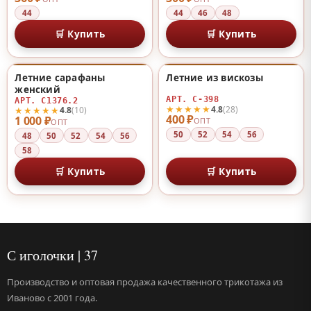
44
44
46
48
🛒 Купить
🛒 Купить
Летние сарафаны
Летние из вискозы
♡
♡
женский
АРТ. С-398
АРТ. С1376.2
★★★★★
4.8
(28)
★★★★★
4.8
(10)
400 ₽
1 000 ₽
ОПТ
ОПТ
50
52
54
56
48
50
52
54
56
58
🛒 Купить
🛒 Купить
С иголочки | 37
Производство и оптовая продажа качественного трикотажа из
Иваново с 2001 года.