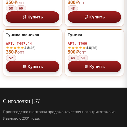
350 ₽
300 ₽
ОПТ
ОПТ
58
60
48
🛒 Купить
🛒 Купить
Туника женская
Туника
♡
♡
АРТ. Т497.44
АРТ. Т909
★★★★★
★★★★★
4.8
(46)
4.8
(36)
350 ₽
500 ₽
ОПТ
ОПТ
52
48
50
🛒 Купить
🛒 Купить
С иголочки | 37
Производство и оптовая продажа качественного трикотажа из
Иваново с 2001 года.