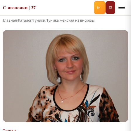
С иголочки | 37
✨
🛒
Главная
/
Каталог
/
Туники
/
Туника женская из вискозы
Туники