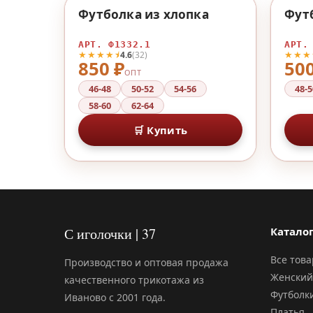
♡
Футболка из хлопка
Фут
АРТ. Ф1332.1
АРТ.
★★★★⯨
★★★
4.6
(32)
850 ₽
500
ОПТ
46-48
50-52
54-56
48-5
58-60
62-64
🛒 Купить
С иголочки | 37
Катало
Все тов
Производство и оптовая продажа
Женский
качественного трикотажа из
Футболк
Иваново с 2001 года.
Платья