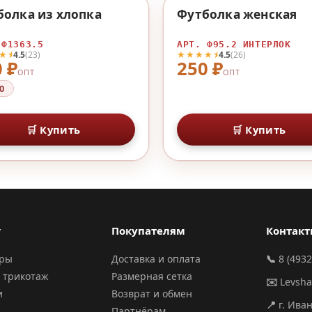
♡
болка из хлопка
Футболка женская
 Ф1363.5
АРТ. Ф95.2 ИНТЕРЛОК
★⯨
★★★★⯨
4.5
(23)
4.5
(26)
 ₽
250 ₽
ОПТ
ОПТ
0
🛒 Купить
🛒 Купить
г
Покупателям
Контак
ары
Доставка и оплата
📞
8 (4932
 трикотаж
Размерная сетка
✉️
Levsh
и
Возврат и обмен
📍
г. Ива
Партнёрам