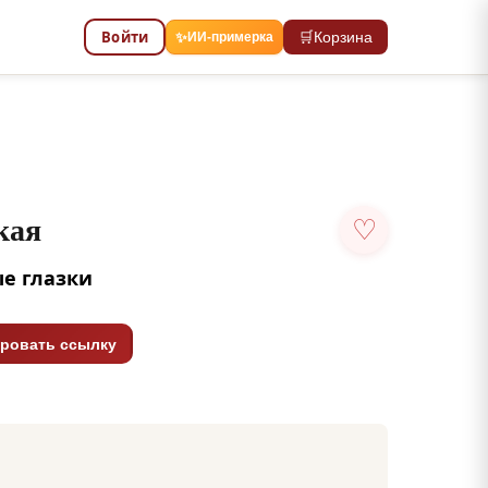
Войти
🛒
Корзина
✨
ИИ-примерка
кая
♡
ые глазки
ровать ссылку