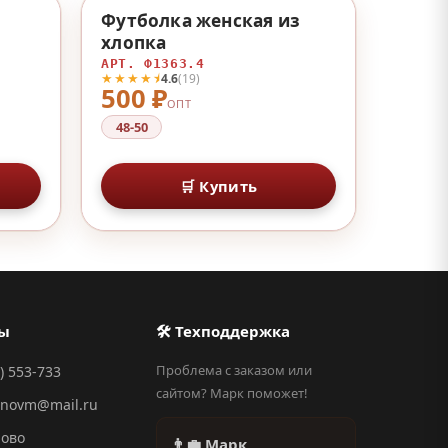
♡
♡
Футболка женская из
хлопка
АРТ. Ф1363.4
★★★★⯨
4.6
(19)
500 ₽
ОПТ
48-50
🛒 Купить
ты
🛠 Техподдержка
Проблема с заказом или
) 553-733
сайтом? Марк поможет!
anovm@mail.ru
ново
👨‍💼 Марк