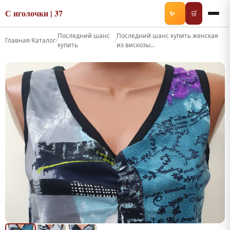
С иголочки | 37
✨
🛒
Последний шанс
Последний шанс купить женская
Главная
/
Каталог
/
/
купить
из вискозы…