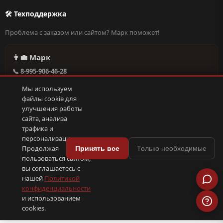
🛠 Техподдержка
Проблема с заказом или сайтом? Марк поможет!
👨‍💼 Марк
📞 8-995-906-46-28
@missderty в Telegram
Мы используем
🕐 Круглосуточно, без выходных
файлы cookie для
улучшения работы
сайта, анализа
Написать в поддержку →
трафика и
персонализации.
🍪
Продолжая
Принять все
Только необходимые
пользоваться сайтом,
© 2026 С иголочки | 37. Все права защищены.
вы соглашаетесь с
🛠 Поддержка
·
Оферта
·
Конфиденциальность
·
Cookies
·
📦 YML-фид
нашей
Политикой
конфиденциальности
и использованием
ПОКС
.рф
trenin
.su
Сделано в
SEO-продвижение
⟨/⟩
⬆
cookies.