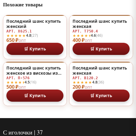
Похожие товары
Последний шанс купить
Последний шанс купить
♡
♡
женский
женская
АРТ. Х625.1
АРТ. Т750.4
★★★★★
★★★★⯨
4.8
(27)
4.6
(46)
650 ₽
400 ₽
ОПТ
ОПТ
🛒 Купить
🛒 Купить
Последний шанс купить
Последний шанс купить
♡
♡
женское из вискозы из
женская
вискозы
АРТ. П-576
АРТ. В120.2
★★★★⯨
★★★★★
4.5
(16)
4.8
(36)
500 ₽
200 ₽
ОПТ
ОПТ
🛒 Купить
🛒 Купить
С иголочки | 37