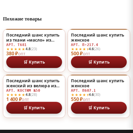
Похожие товары
Последний шанс купить
Последний шанс купить
♡
♡
из ткани «масло» из
женское
ткани «масло»
АРТ. Т681
АРТ. П-217.4
★★★★★
★★★★⯨
4.8
(23)
4.6
(26)
380 ₽
500 ₽
ОПТ
ОПТ
🛒 Купить
🛒 Купить
Последний шанс купить
Последний шанс купить
♡
♡
женский из велюра из
женское
велюра
АРТ. КОСТЮМ №50
АРТ. П607.1
★★★★★
★★★★⯨
4.8
(28)
4.6
(30)
1 400 ₽
550 ₽
ОПТ
ОПТ
🛒 Купить
🛒 Купить