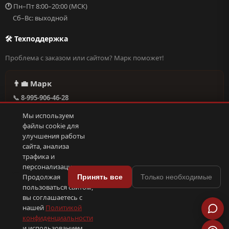
🕐
Пн–Пт 8:00–20:00 (МСК)
Сб–Вс: выходной
🛠 Техподдержка
Проблема с заказом или сайтом? Марк поможет!
👨‍💼 Марк
📞 8-995-906-46-28
@missderty в Telegram
Мы используем
🕐 Круглосуточно, без выходных
файлы cookie для
улучшения работы
сайта, анализа
Написать в поддержку →
трафика и
персонализации.
🍪
Продолжая
Принять все
Только необходимые
пользоваться сайтом,
© 2026 С иголочки | 37. Все права защищены.
вы соглашаетесь с
🛠 Поддержка
·
Оферта
·
Конфиденциальность
·
Cookies
·
📦 YML-фид
нашей
Политикой
конфиденциальности
и использованием